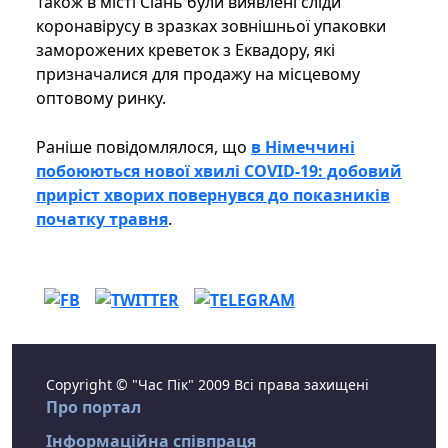
Також в місті Сіань були виявлені сліди
коронавірусу в зразках зовнішньої упаковки
заморожених креветок з Еквадору, які
призначалися для продажу на місцевому
оптовому ринку.
Раніше повідомлялося, що
в Німеччині
побоюються нової хвилі COVID-19: добовий
приріст хворих повернувся до показників
початку травня
.
Copyright © "Час Пік" 2009 Всі права захищені
Про портал
Інформаційна співпраця