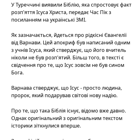
У Туреччині виявили Біблію, яка спростовує факт
розп'яття Ісуса Христа, передає Час Пік з
посиланням на українські ЗМІ.
Як зазначається, йдеться про рідкісні Євангелії
від Варнави. Цей апокриф був написаний одним
з учнів Ісуса, який стверджує, що його вчитель
ніколи не був розп'ятий. Більш того, в тексті є
свідчення про те, що Ісус зовсім не був сином
Бога.
Варнава стверджує, що Ісус - просто людина,
пророк, який подарував світові нову надію.
Про те, що така Біблія існує, відомо вже давно.
Однак оригінальний з оригінальним текстом
історики зіткнулися вперше.