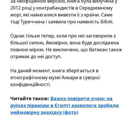
За неофіційною версією, книга була вилучена у
2012 році у контрабандистів в Середземному
морі, які намагалися вивезти її з країни. Саме
тоді Туреччина і заявила про наявність Біблії.
Однак тільки тепер, коли про неї заговорили з
більшої силою, ймовірно, вона буде досліджена
повною мірою. Не виключено, що Ватикан також
отримає до неї доступ.
На даний момент, книга зберігається в
етнографічному музеї Анкари в суворої
конфіденційності.
Читайте також:
Важко повірити очам: на
руїнах піраміди в Єгипті археологи зробили
неймовірну знахідку (фото)