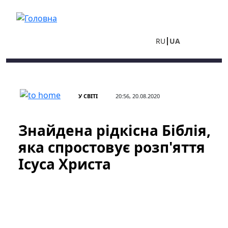
Перейти до основного вмісту
RU
UA
У СВІТІ
20:56, 20.08.2020
Знайдена рідкісна Біблія,
яка спростовує розп'яття
Ісуса Христа