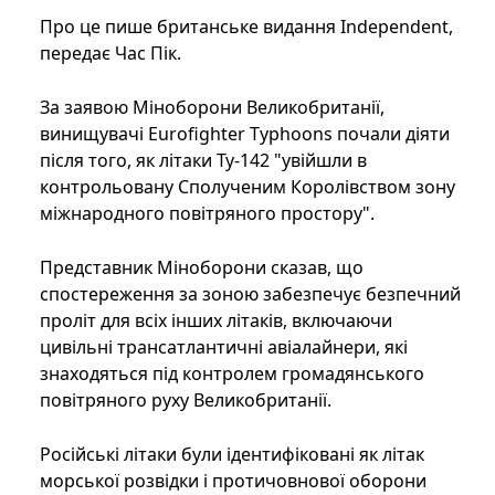
Про це пише британське видання Independent,
передає Час Пік.
За заявою Міноборони Великобританії,
винищувачі Eurofighter Typhoons почали діяти
після того, як літаки Ту-142 "увійшли в
контрольовану Сполученим Королівством зону
міжнародного повітряного простору".
Представник Міноборони сказав, що
спостереження за зоною забезпечує безпечний
проліт для всіх інших літаків, включаючи
цивільні трансатлантичні авіалайнери, які
знаходяться під контролем громадянського
повітряного руху Великобританії.
Російські літаки були ідентифіковані як літак
морської розвідки і протичовнової оборони