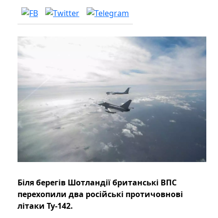
Біля берегів Шотландії британські ВПС
перехопили два російські протичовнові
літаки Ту-142.