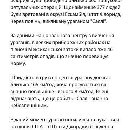
Флориді було проведено близько 600 пошуково-
рятувальних операцій. Щонайменше 377 людей
були врятовані в окрузі Ескамбія, штат Флорида,
через повінь, викликану ураганом "Саллі".
За даними Національного центру з вивчення
ураганів, в деяких прибережних районах на
півночі Мексиканської затоки випало вже 46
сантиметрів опадів, що значно перевищує
норму.
Швидкість вітру в епіцентрі урагану досягає
близько 165 км/год, хоча просувається він
значно повільніше - всього 8 км/год. Вчені
відзначають, що це робить "Саллі" значно
небезпечнішим.
В даний момент ураган посилився та рухається
на північ США - в Штати Джорджія і Південна