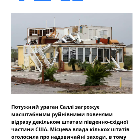
Потужний ураган Саллі загрожує
масштабними руйнівними повенями
відразу декільком штатам південно-східної
частини США. Місцева влада кількох штатів
оголосила про надзвичайні заходи, в тому