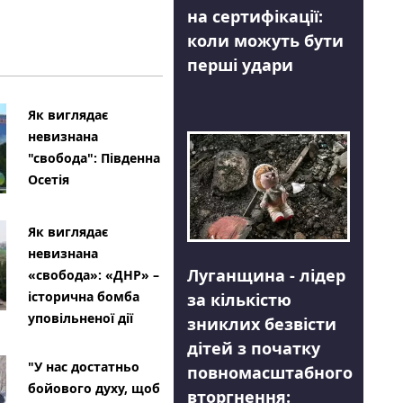
на сертифікації:
коли можуть бути
перші удари
Як виглядає
невизнана
"свобода": Південна
Осетія
Як виглядає
невизнана
Луганщина - лідер
«свобода»: «ДНР» –
історична бомба
за кількістю
уповільненої дії
зниклих безвісти
дітей з початку
"У нас достатньо
повномасштабного
бойового духу, щоб
вторгнення: