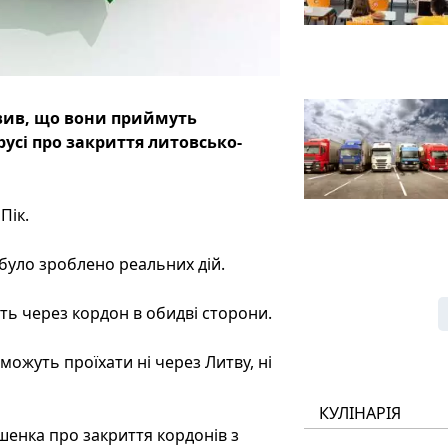
явив, що вони приймуть
русі про закриття литовсько-
Пік.
е було зроблено реальних дій.
ть через кордон в обидві сторони.
можуть проїхати ні через Литву, ні
КУЛІНАРІЯ
шенка про закриття кордонів з