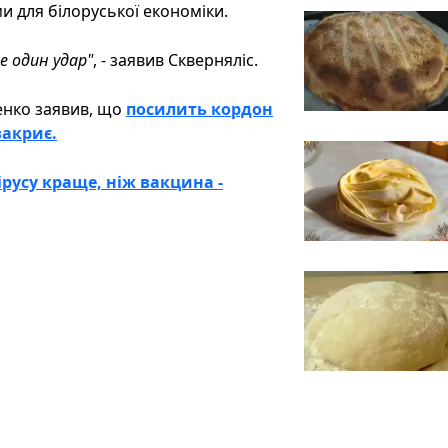
и для білоруської економіки.
е один удар"
, - заявив Скверняліс.
енко заявив, що
посилить кордон
закриє.
русу краще, ніж вакцина -