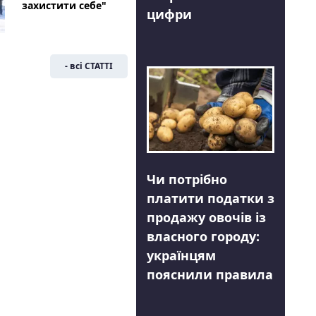
захистити себе"
цифри
- всі СТАТТІ
Чи потрібно
платити податки з
продажу овочів із
власного городу:
українцям
пояснили правила