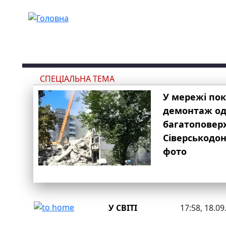
Перейти до основного вмісту
СПЕЦІАЛЬНА ТЕМА
У мережі по
демонтаж одн
багатоповер
Сіверськодон
фото
У СВІТІ
17:58, 18.09