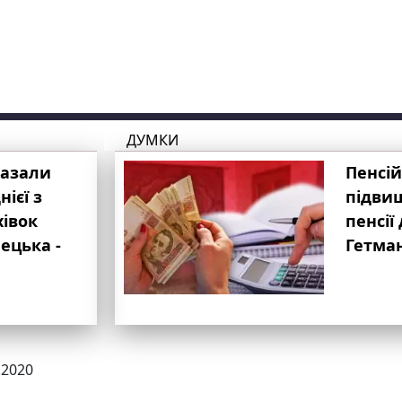
ДУМКИ
казали
Пенсій
ієї з
підвищ
хівок
пенсії 
ецька -
Гетма
.2020