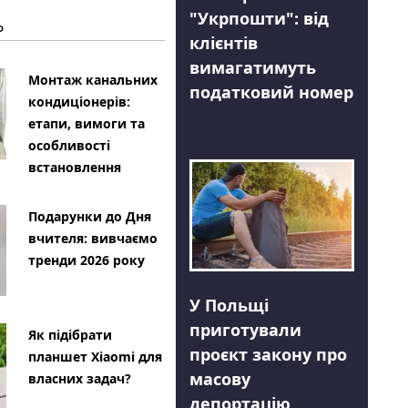
"Укрпошти": від
Ь
клієнтів
вимагатимуть
Монтаж канальних
податковий номер
кондиціонерів:
етапи, вимоги та
особливості
встановлення
Подарунки до Дня
вчителя: вивчаємо
тренди 2026 року
У Польщі
приготували
Як підібрати
проєкт закону про
планшет Xiaomi для
масову
власних задач?
депортацію