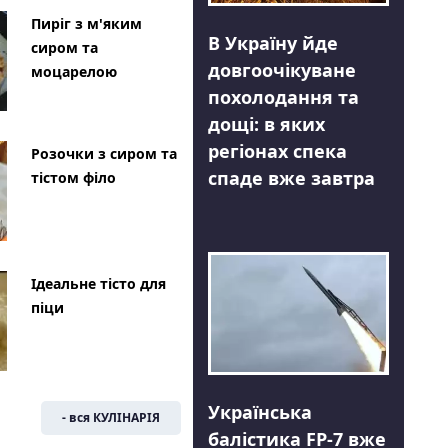
Пиріг з м'яким
В Україну йде
сиром та
довгоочікуване
моцарелою
похолодання та
дощі: в яких
регіонах спека
Розочки з сиром та
спаде вже завтра
тістом філо
Ідеальне тісто для
піци
Українська
- вся КУЛІНАРІЯ
балістика FP-7 вже