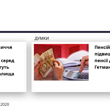
ДУМКИ
личчя
Пенсій
підвищ
 серед
пенсії 
туть
Гетма
валища
.2020