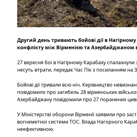
Другий день тривають бойові дії в Нагірному
конфлікту між Вірменією та Азербайджаном в
27 вересня бої в Нагірному Карабаху спалахнули
несуть втрати, передає Час Пік з посиланням на З
Бойові дії тривали всю ніч. Керівництво невизна
повідомило про загибель 28 вірменських військо
Азербайджану повідомили про 27 поранених цив
У Міністерстві оборони Вірменії заявили про за
вогнеметної системи ТОС. Влада Нагорного Караб
неефективною.