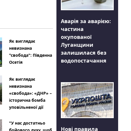
Аварія за аварією:
частина
окупованої
Як виглядає
Луганщини
невизнана
залишилася без
"свобода": Південна
водопостачання
Осетія
Як виглядає
невизнана
«свобода»: «ДНР» –
історична бомба
уповільненої дії
"У нас достатньо
Нові правила
бойового духу, щоб