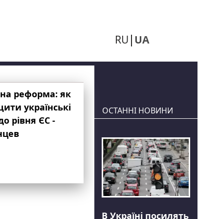
RU
UA
на реформа: як
ити українські
ОСТАННІ НОВИНИ
до рівня ЄС -
нцев
В Україні посилять