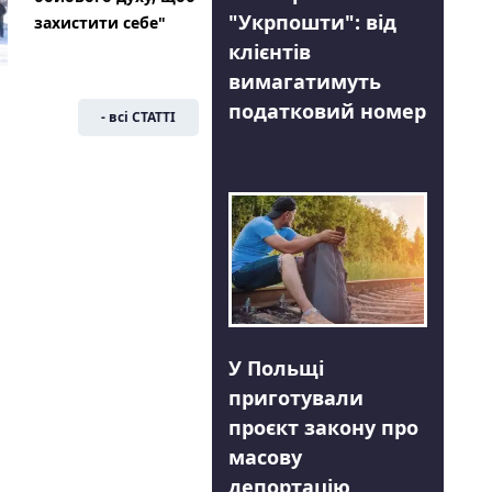
"Укрпошти": від
захистити себе"
клієнтів
вимагатимуть
податковий номер
- всі СТАТТІ
У Польщі
приготували
проєкт закону про
масову
депортацію