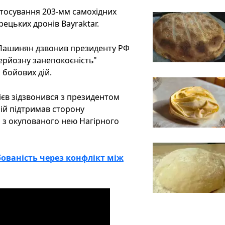
тосування 203-мм самохідних
рецьких дронів Bayraktar.
л Пашинян дзвонив президенту РФ
серйозну занепокоєність"
 бойових дій.
ієв зідзвонився з президентом
ій підтримав сторону
и з окупованого нею Нагірного
ованість через конфлікт між