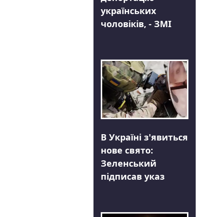
українських
чоловіків, - ЗМІ
В Україні з'явиться
нове свято:
Зеленський
підписав указ