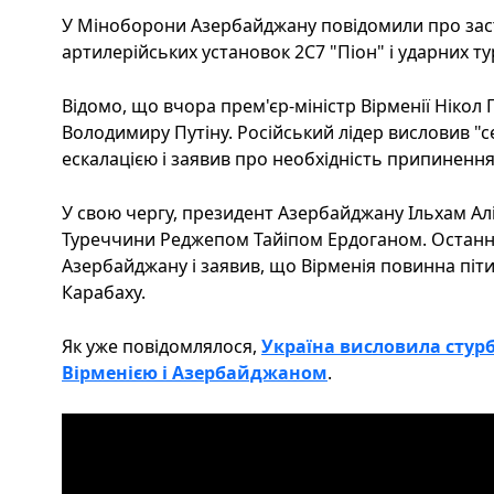
У Міноборони Азербайджану повідомили про зас
артилерійських установок 2С7 "Піон" і ударних ту
Відомо, що вчора прем'єр-міністр Вірменії Ніко
Володимиру Путіну. Російський лідер висловив "
ескалацією і заявив про необхідність припинення
У свою чергу, президент Азербайджану Ільхам Ал
Туреччини Реджепом Тайіпом Ердоганом. Останн
Азербайджану і заявив, що Вірменія повинна піт
Карабаху.
Як уже повідомлялося,
Україна висловила стурб
Вірменією і Азербайджаном
.