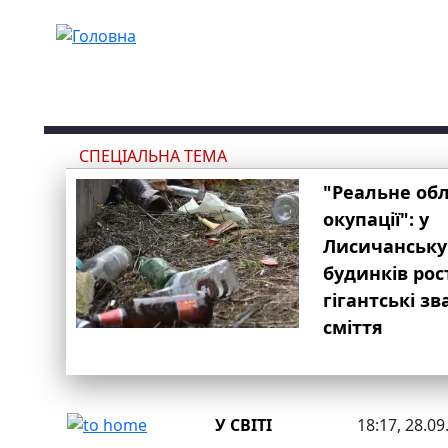
Перейти до основного вмісту
СПЕЦІАЛЬНА ТЕМА
"Реальне об
окупації": у
Лисичанську
будинків рос
гігантські з
сміття
У СВІТІ
18:17, 28.09