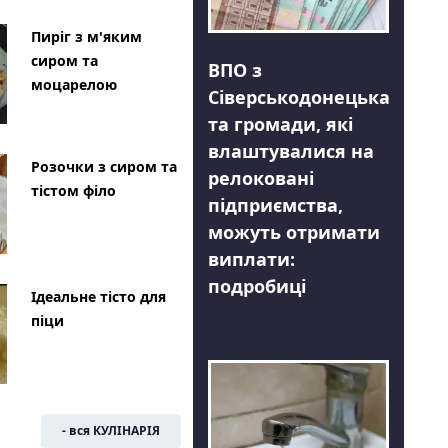
Пиріг з м'яким
сиром та
ВПО з
моцарелою
Сіверськодонецька
та громади, які
влаштувалися на
Розочки з сиром та
релоковані
тістом філо
підприємства,
можуть отримати
виплати:
подробиці
Ідеальне тісто для
піци
- вся КУЛІНАРІЯ