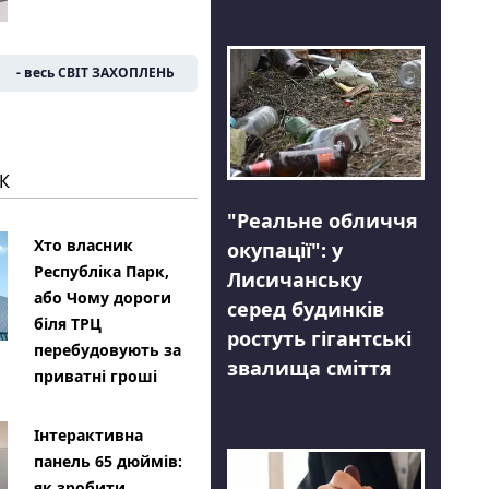
- весь СВІТ ЗАХОПЛЕНЬ
К
"Реальне обличчя
Хто власник
окупації": у
Республіка Парк,
Лисичанську
або Чому дороги
серед будинків
біля ТРЦ
ростуть гігантські
перебудовують за
звалища сміття
приватні гроші
Інтерактивна
панель 65 дюймів:
як зробити