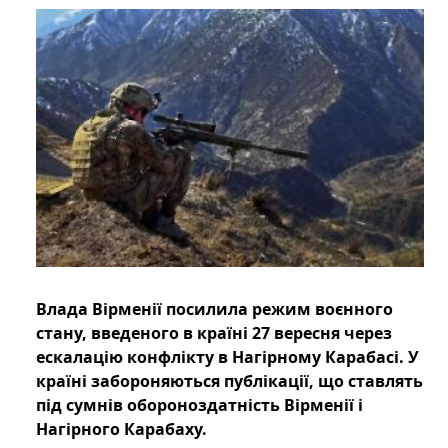
Влада Вірменії посилила режим воєнного
стану, введеного в країні 27 вересня через
ескалацію конфлікту в Нагірному Карабасі. У
країні забороняються публікації, що ставлять
під сумнів обороноздатність Вірменії і
Нагірного Карабаху.