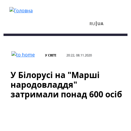
Перейти до основного вмісту
RU
UA
У СВІТІ
20:22, 08.11.2020
У Білорусі на "Марші
народовладдя"
затримали понад 600 осіб