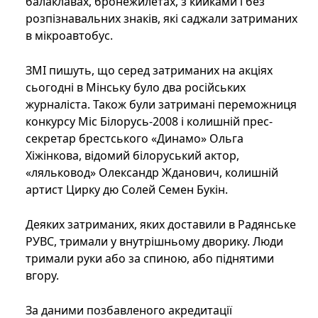
балаклавах, бронежилетах, з кийками і без
розпізнавальних знаків, які саджали затриманих
в мікроавтобус.
ЗМІ пишуть, що серед затриманих на акціях
сьогодні в Мінську було два російських
журналіста. Також були затримані переможниця
конкурсу Міс Білорусь-2008 і колишній прес-
секретар брестського «Динамо» Ольга
Хіжінкова, відомий білоруський актор,
«ляльковод» Олександр Жданович, колишній
артист Цирку дю Солей Семен Букін.
Деяких затриманих, яких доставили в Радянське
РУВС, тримали у внутрішньому дворику. Люди
тримали руки або за спиною, або піднятими
вгору.
За даними позбавленого акредитації