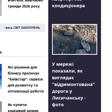
вчителя: вивчаємо
кондиціонера
тренди 2026 року
- весь СВІТ ЗАХОПЛЕНЬ
К
У мережі
Які рішення для
показали, як
бізнесу пропонує
виглядає
"Київстар": сервіси
"відремонтована"
для розвитку та
дорога у
оптимізації роботи
Лисичанську -
фото
Як купити
красивий номер