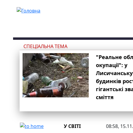
Перейти до основного вмісту
СПЕЦІАЛЬНА ТЕМА
"Реальне об
окупації": у
Лисичанську
будинків рос
гігантські з
сміття
У СВІТІ
08:58, 15.11