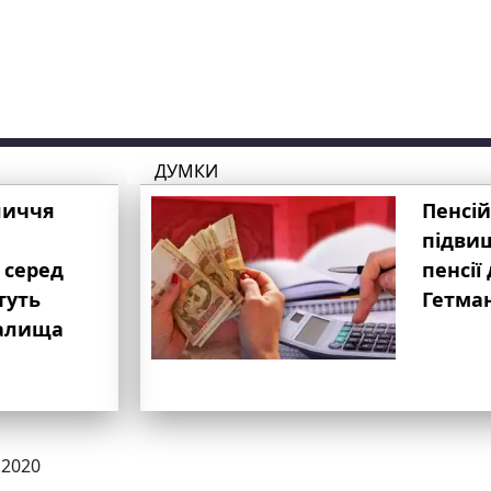
ДУМКИ
личчя
Пенсій
підвищ
 серед
пенсії 
туть
Гетма
валища
.2020