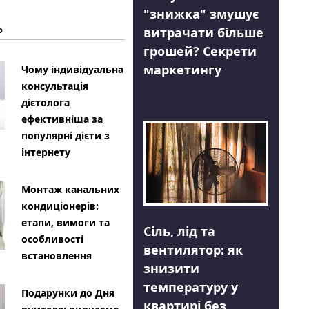
"знижка" змушує
Ь
витрачати більше
грошей? Секрети
маркетингу
Чому індивідуальна
консультація
дієтолога
ефективніша за
популярні дієти з
інтернету
Монтаж канальних
кондиціонерів:
етапи, вимоги та
Сіль, лід та
особливості
вентилятор: як
встановлення
знизити
температуру у
Подарунки до Дня
квартирі без