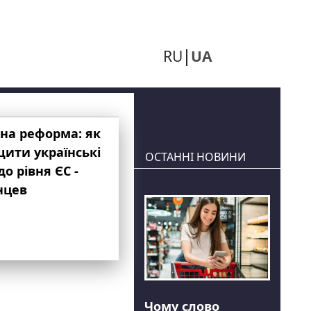
RU
UA
на реформа: як
ити українські
ОСТАННІ НОВИНИ
до рівня ЄС -
нцев
Чому слово