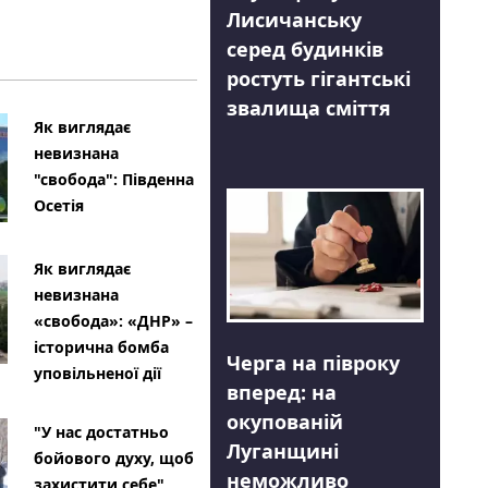
Лисичанську
серед будинків
ростуть гігантські
звалища сміття
Як виглядає
невизнана
"свобода": Південна
Осетія
Як виглядає
невизнана
«свобода»: «ДНР» –
історична бомба
Черга на півроку
уповільненої дії
вперед: на
окупованій
"У нас достатньо
Луганщині
бойового духу, щоб
неможливо
захистити себе"