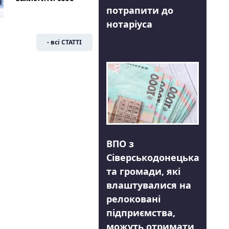
потрапити до
нотаріуса
- всі СТАТТІ
ВПО з
Сіверськодонецька
та громади, які
влаштувалися на
релоковані
підприємства,
можуть отримати