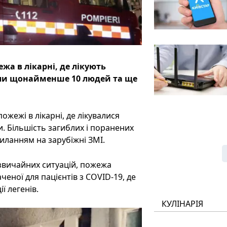
жа в лікарні, де лікують
нули щонайменше 10 людей та ще
пожежі в лікарні, де лікувалися
и. Більшість загиблих і поранених
силанням на зарубіжні ЗМІ.
дзвичайних ситуацій, пожежа
ченої для пацієнтів з COVID-19, де
ї легенів.
КУЛІНАРІЯ