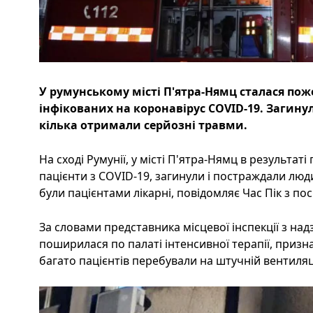
У румунському місті П'ятра-Нямц сталася поже
інфікованих на коронавірус COVID-19. Заги
кілька отримали серйозні травми.
На сході Румунії, у місті П'ятра-Нямц в результаті 
пацієнти з COVID-19, загинули і постраждали люд
були пацієнтами лікарні, повідомляє Час Пік з по
За словами представника місцевої інспекції з на
поширилася по палаті інтенсивної терапії, призна
багато пацієнтів перебували на штучній вентиляці