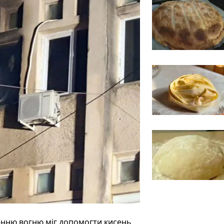
нню вогню міг допомогти кисень,