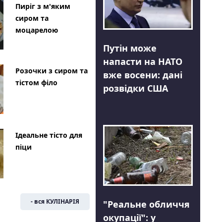
Пиріг з м'яким
сиром та
моцарелою
Путін може
напасти на НАТО
Розочки з сиром та
вже восени: дані
тістом філо
розвідки США
Ідеальне тісто для
піци
- вся КУЛІНАРІЯ
"Реальне обличчя
окупації": у