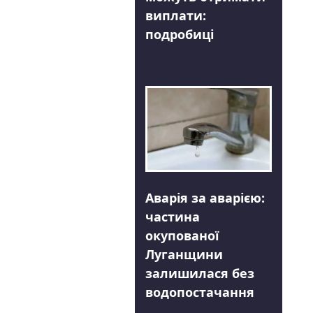
виплати:
подробиці
Аварія за аварією:
частина
окупованої
Луганщини
залишилася без
водопостачання