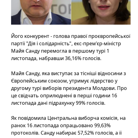
Його конкурент - голова правої проєвропейської
партії "Дія і солідарність", екс-прем'єр-міністр
Майя Санду перемогла в першому турі 1
листопада, набравши 36,16% голосів.
Майя Санду, яка виступає за тісніші відносини з
Європейським союзом, утримує лідерство у
другому турі виборів президента Молдови. Про
це свідчать оприлюднені в перші години 16
листопада дані підрахунку 99% голосів.
Як повідомила Центральна виборча комісія, на
ранок 16 листопада опрацьовано 99,63%
протоколів. Санду набирає 57,52% голосів, а її