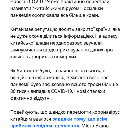
Навесні COVID-19 вже практично перестали
називати "китайським вірусом", оскільки
пандемія охоплювала все більше країн.
Китай має репутацію досить закритої країни, яка
не дуже охоче ділиться інформацією. На адресу
китайської влади неодноразово звучали
звинувачення щодо приховування даних про
кількість хворих та померлих.
Як би там не було, за наявною на сьогодні
офіційною інформацією, в Китаї за весь час
пандемії було зафіксовано всього трохи більше
86 тисяч випадків COVID-19, і нові спалахи
фактично відсутні.
Подейкують, що швидко перемогти коронавірус
китайцям вдалося
завдяки тому, що всім
зробили невідомі щеплення
. Місто Ухань