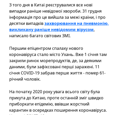
З того дня в Китаї реєструвалися все нові
випадки раніше невідомої хвороби. 31 грудня
інформація про це вийшла за межі країни, і про
десятки випадків
захворювання на пневмонію,
викликану раніше невідомим вірусом
,
написало багато світових ЗМІ.
Першим епіцентром спалаху нового
коронавіруса стало місто Ухань. Вже 1 січня там
закрили ринок морепродуктів, де, за деякими
даними, були зафіксовані перші заражені. 11
січня COVID-19 забрав перше життя - помер 61-
річний чоловік.
На початку 2020 року увага всього світу була
прикута до Китаю, проте останній зміг швидко
приборкати епідемію, ввівши жорсткий
карантин в осередках поширення коронавіруса.