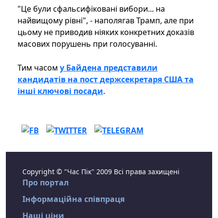
"Це були сфальсифіковані вибори... на
найвищому рівні", - наполягав Трамп, але при
цьому не приводив ніяких конкретних доказів
масових порушень при голосуванні.
Тим часом
у Байдена представили
кандидатів на пост держсекретаря США та
інші ключові посади
.
Copyright © "Час Пік" 2009 Всі права захищені
Про портал
Інформаційна співпраця
Наші ціни