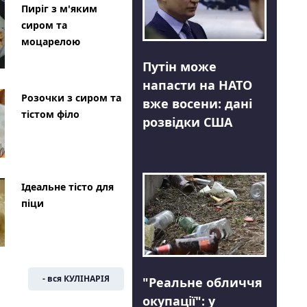
Пиріг з м'яким
сиром та
моцарелою
Путін може
напасти на НАТО
Розочки з сиром та
вже восени: дані
тістом філо
розвідки США
Ідеальне тісто для
піци
- вся КУЛІНАРІЯ
"Реальне обличчя
окупації": у