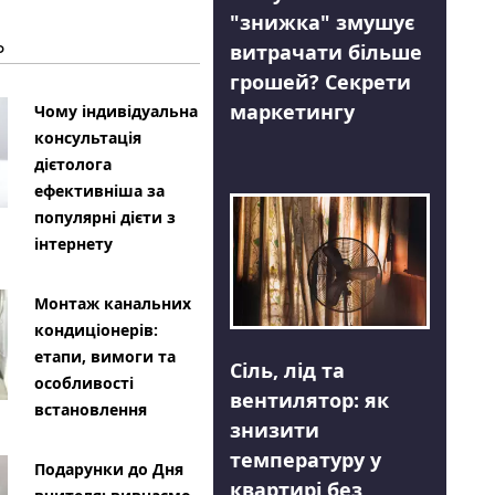
"знижка" змушує
Ь
витрачати більше
грошей? Секрети
маркетингу
Чому індивідуальна
консультація
дієтолога
ефективніша за
популярні дієти з
інтернету
Монтаж канальних
кондиціонерів:
етапи, вимоги та
Сіль, лід та
особливості
вентилятор: як
встановлення
знизити
температуру у
Подарунки до Дня
квартирі без