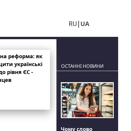
RU
UA
на реформа: як
ити українські
ОСТАННІ НОВИНИ
до рівня ЄС -
нцев
Чому слово