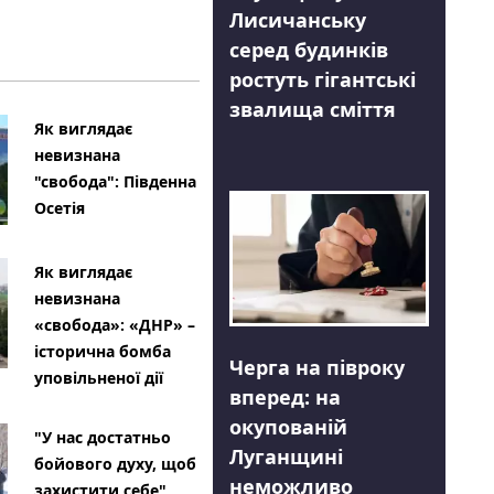
Лисичанську
серед будинків
ростуть гігантські
звалища сміття
Як виглядає
невизнана
"свобода": Південна
Осетія
Як виглядає
невизнана
«свобода»: «ДНР» –
історична бомба
Черга на півроку
уповільненої дії
вперед: на
окупованій
"У нас достатньо
Луганщині
бойового духу, щоб
неможливо
захистити себе"