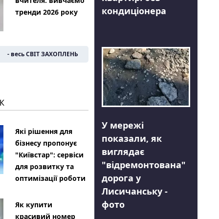
вчителя: вивчаємо
кондиціонера
тренди 2026 року
- весь СВІТ ЗАХОПЛЕНЬ
К
У мережі
Які рішення для
показали, як
бізнесу пропонує
виглядає
"Київстар": сервіси
"відремонтована"
для розвитку та
дорога у
оптимізації роботи
Лисичанську -
фото
Як купити
красивий номер