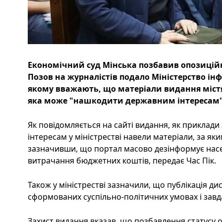
Економічний суд Мінська позбавив опозиційн
Позов на журналістів подало Міністерство інф
якому вважають, що матеріали видання містя
яка може "нашкодити державним інтересам"
Як повідомляється на сайті видання, як приклад
інтересам у міністрестві навели матеріали, за я
зазначивши, що портал масово дезінформує насе
витрачання бюджетних коштів, передає Час Пік.
Також у міністрестві зазначили, що публікація ди
сформованих суспільно-політичних умовах і зав
Захист видання вказав, що позбавлення статусу 