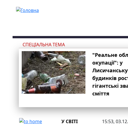
Перейти до основного вмісту
СПЕЦІАЛЬНА ТЕМА
"Реальне об
окупації": у
Лисичанську
будинків рос
гігантські з
сміття
У СВІТІ
15:53, 03.12