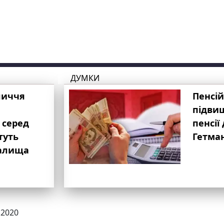
ДУМКИ
личчя
Пенсій
підвищ
 серед
пенсії 
туть
Гетма
валища
.2020