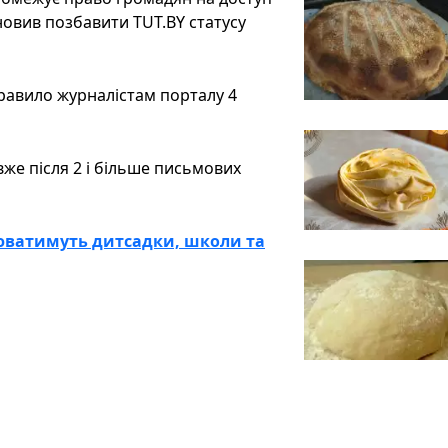
ановив позбавити TUT.BY статусу
равило журналістам порталу 4
вже після 2 і більше письмових
цюватимуть дитсадки, школи та