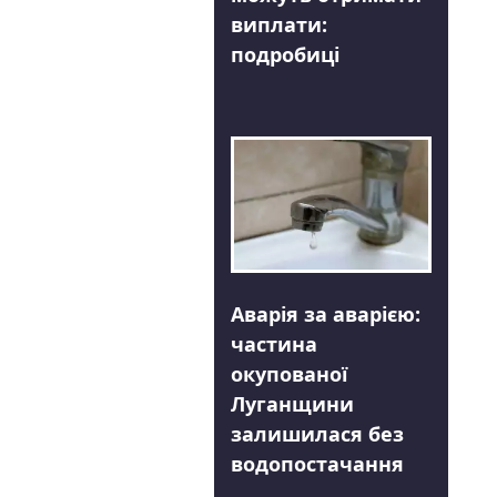
виплати:
подробиці
Аварія за аварією:
частина
окупованої
Луганщини
залишилася без
водопостачання