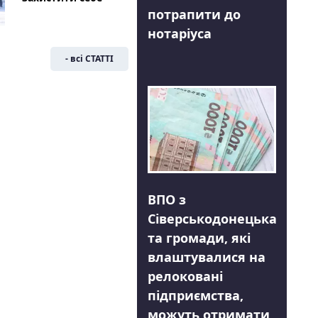
потрапити до
нотаріуса
- всі СТАТТІ
ВПО з
Сіверськодонецька
та громади, які
влаштувалися на
релоковані
підприємства,
можуть отримати