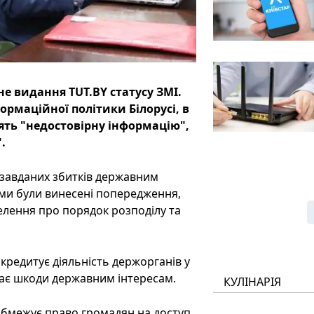
е видання TUT.BY статусу ЗМІ.
ормаційної політики Білорусі, в
ть "недостовірну інформацію",
.
и завданих збитків державним
кими були винесені попередження,
лення про порядок розподілу та
скредитує діяльність держорганів у
дає шкоди державним інтересам.
КУЛІНАРІЯ
обмежує право громадян на доступ