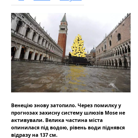
Венецію знову затопило. Через помилку у
прогнозах захисну систему шлюзів Mose не
активували. Велика частина міста
опинилася під водою, рівень води піднявся
відразу на 137 см.