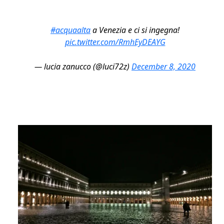
#acquaalta
a Venezia e ci si ingegna!
pic.twitter.com/RmhEyDEAYG
— lucia zanucco (@luci72z)
December 8, 2020