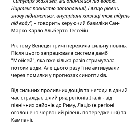
"Ситуація жахлива, ми опинилися під водою.
Нартекс повністю затоплений, і якщо рівень
знову підніметься, внутрішні каплиці теж підуть
під воду",
– говорить керуючий базиліки Сан-
Марко Карло Альберто Тессейн.
Рік тому Венеція тричі пережила сильну повінь.
Після цього запрацювала система дамб
"Мойсей", яка вже кілька разів стримувала
потоки води. Але цього разу її не активували
через помилки у прогнозах синоптиків.
Від сильних проливних дощів та негоди в даний
час страждає цілий ряд регіонів Італії - від
північних районів до Риму, Лаціо (в регіоні
оголошено червоний рівень попередження) та
Кампанії.