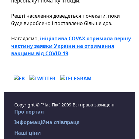
персоналу і початку ін'єкцій.
Решті населення доведеться почекати, поки
буде вироблено і поставлено більше доз.
Нагадаємо,
ініціатива COVAX отримала першу
частину заявки України на отримання
вакцини від COVID-19
.
Copyright © "Час Пік" 2009 Всі права захищені
Про портал
Інформаційна співпраця
Наші ціни