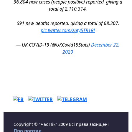
36,804 new cases (people positive) reported, giving a
total of 2,110,314.
691 new deaths reported, giving a total of 68,307.
pic.twitter.com/zpty5TR1RI
— UK COVID-19 (@UKCovid19Stats)
December 22,
2020
Copyright © "Час Пік" 2009 Всі права захищені
Про портал