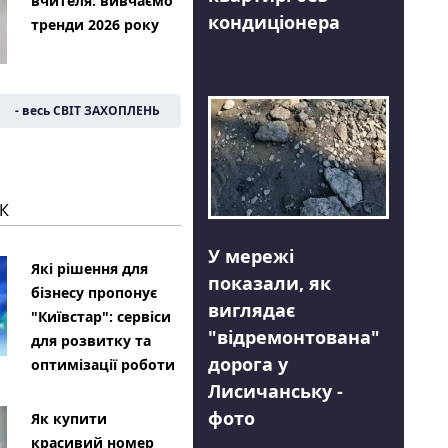
вчителя: вивчаємо
кондиціонера
тренди 2026 року
- весь СВІТ ЗАХОПЛЕНЬ
К
У мережі
Які рішення для
показали, як
бізнесу пропонує
виглядає
"Київстар": сервіси
"відремонтована"
для розвитку та
дорога у
оптимізації роботи
Лисичанську -
фото
Як купити
красивий номер