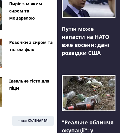
Пиріг з м'яким
сиром та
моцарелою
Путін може
напасти на НАТО
Розочки з сиром та
вже восени: дані
тістом філо
розвідки США
Ідеальне тісто для
піци
- вся КУЛІНАРІЯ
"Реальне обличчя
окупації": у