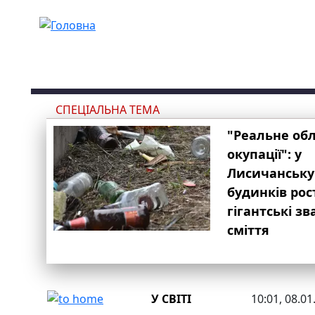
Перейти до основного вмісту
СПЕЦІАЛЬНА ТЕМА
"Реальне об
окупації": у
Лисичанську
будинків рос
гігантські з
сміття
У СВІТІ
10:01, 08.01