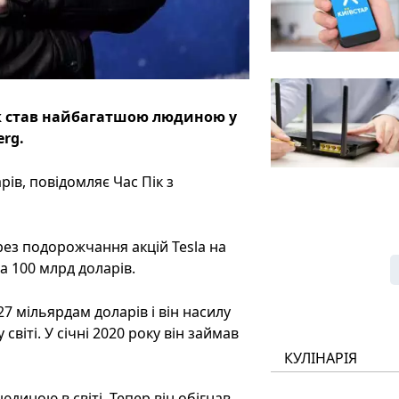
ск став найбагатшою людиною у
erg.
рів, повідомляє Час Пік з
рез подорожчання акцій Tesla на
на 100 млрд доларів.
7 мільярдам доларів і він насилу
світі. У січні 2020 року він займав
КУЛІНАРІЯ
диною в світі. Тепер він обігнав