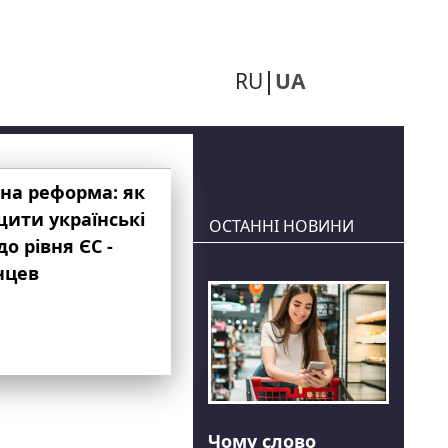
RU
UA
на реформа: як
ити українські
ОСТАННІ НОВИНИ
до рівня ЄС -
нцев
Чому слово