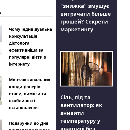
"знижка" змушує
Ь
витрачати більше
грошей? Секрети
маркетингу
Чому індивідуальна
консультація
дієтолога
ефективніша за
популярні дієти з
інтернету
Монтаж канальних
кондиціонерів:
етапи, вимоги та
Сіль, лід та
особливості
вентилятор: як
встановлення
знизити
температуру у
Подарунки до Дня
квартирі без