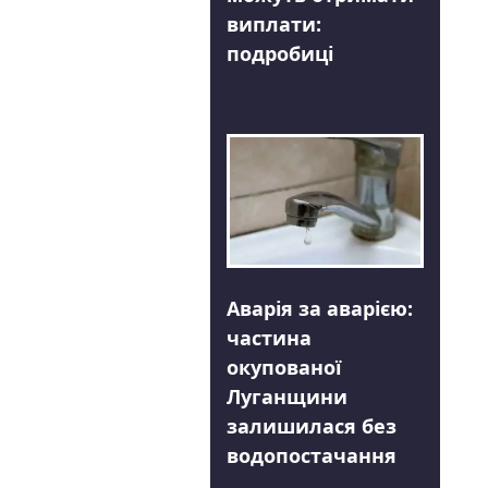
виплати:
подробиці
Аварія за аварією:
частина
окупованої
Луганщини
залишилася без
водопостачання