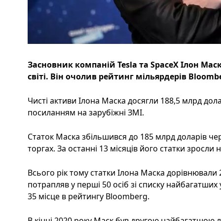
Засновник компаній Tesla та SpaceX Ілон Ма
світі. Він очолив рейтинг мільярдерів Bloomb
Чисті активи Ілона Маска досягли 188,5 млрд дола
посиланням на зарубіжні ЗМІ.
Статок Маска збільшився до 185 млрд доларів че
торгах. За останні 13 місяців його статки зросли 
Всього рік тому статки Ілона Маска дорівнювали 2
потрапляв у перші 50 осіб зі списку найбагатших у 
35 місце в рейтингу Bloomberg.
В кінці 2020 року Маск був другою найбагатшою лю