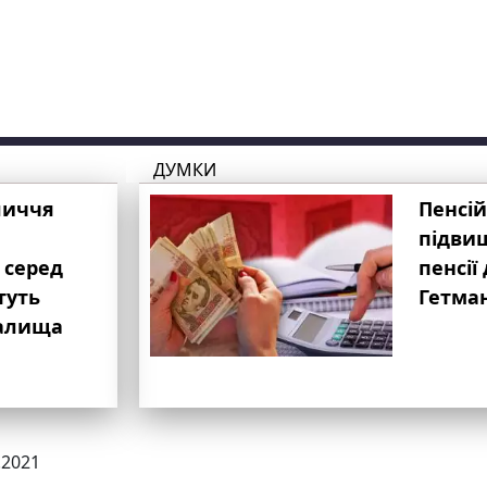
ДУМКИ
личчя
Пенсій
підвищ
 серед
пенсії 
туть
Гетма
валища
.2021