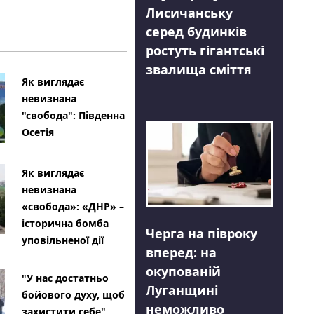
Лисичанську
серед будинків
ростуть гігантські
звалища сміття
Як виглядає
невизнана
"свобода": Південна
Осетія
Як виглядає
невизнана
«свобода»: «ДНР» –
історична бомба
Черга на півроку
уповільненої дії
вперед: на
окупованій
"У нас достатньо
Луганщині
бойового духу, щоб
неможливо
захистити себе"