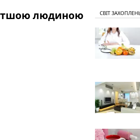
гатшою людиною
СВІТ ЗАХОПЛЕН