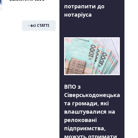
потрапити до
нотаріуса
- всі СТАТТІ
ВПО з
Сіверськодонецька
та громади, які
влаштувалися на
релоковані
підприємства,
можуть отримати