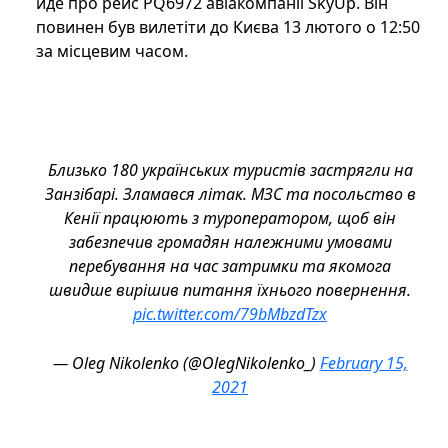
йде про рейс PQ6972 авіакомпанії SkyUp. Він
повинен був вилетіти до Києва 13 лютого о 12:50
за місцевим часом.
Близько 180 українських туристів застрягли на
Занзібарі. Зламався літак. МЗС та посольство в
Кенії працюють з туроператором, щоб він
забезпечив громадян належними умовами
перебування на час затримки та якомога
швидше вирішив питання їхнього повернення.
pic.twitter.com/79bMbzdTzx
— Oleg Nikolenko (@OlegNikolenko_)
February 15,
2021