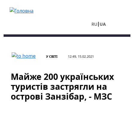
Перейти до основного вмісту
RU
UA
У СВІТІ
12:49, 15.02.2021
Майже 200 українських
туристів застрягли на
острові Занзібар, - МЗС