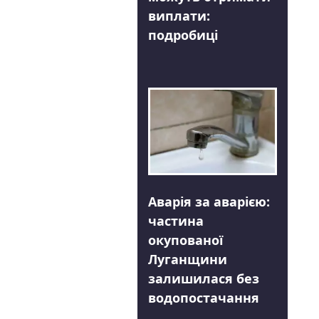
виплати:
подробиці
Аварія за аварією:
частина
окупованої
Луганщини
залишилася без
водопостачання