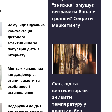
"знижка" змушує
Ь
витрачати більше
грошей? Секрети
маркетингу
Чому індивідуальна
консультація
дієтолога
ефективніша за
популярні дієти з
інтернету
Монтаж канальних
кондиціонерів:
етапи, вимоги та
Сіль, лід та
особливості
вентилятор: як
встановлення
знизити
температуру у
Подарунки до Дня
квартирі без