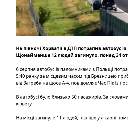
На півночі Хорватії в ДТП потрапив автобус 
Щонайменше 12 людей загинуло, понад 34 о
6 серпня автобус із паломниками з Польщі потра
5:40 ранку за місцевим часом під Брезницею приб
від Загреба на шосе А-4, повідомляє Час Пік із п
В автобусі було близько 50 пасажирів. За словами 
кювету.
На місці загинуло 11 людей, пізніше у лікарні п