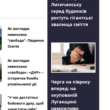
Лисичанську
серед будинків
ростуть гігантські
звалища сміття
Як виглядає
невизнана
"свобода": Південна
Осетія
Як виглядає
невизнана
«свобода»: «ДНР» –
історична бомба
Черга на півроку
уповільненої дії
вперед: на
окупованій
"У нас достатньо
Луганщині
бойового духу, щоб
неможливо
захистити себе"