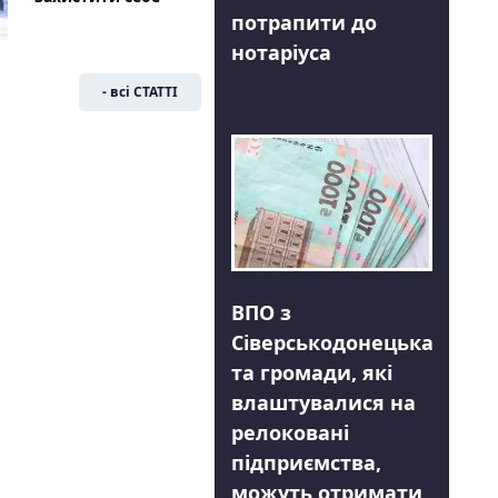
потрапити до
нотаріуса
- всі СТАТТІ
ВПО з
Сіверськодонецька
та громади, які
влаштувалися на
релоковані
підприємства,
можуть отримати