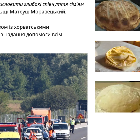
висловити глибокі співчуття сім'ям
Польщі Матеуш Моравецький.
зом із хорватськими
з надання допомоги всім