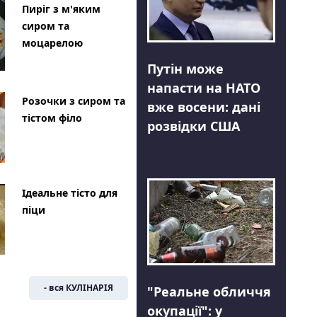
Пиріг з м'яким
сиром та
моцарелою
Путін може
напасти на НАТО
Розочки з сиром та
вже восени: дані
тістом філо
розвідки США
Ідеальне тісто для
піци
- вся КУЛІНАРІЯ
"Реальне обличчя
окупації": у