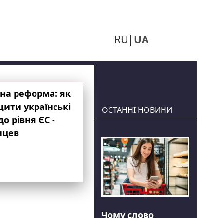
RU
UA
на реформа: як
ити українські
ОСТАННІ НОВИНИ
до рівня ЄС -
нцев
Чому слово