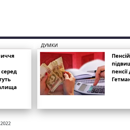
ДУМКИ
личчя
Пенсій
підвищ
 серед
пенсії 
туть
Гетма
валища
.2022