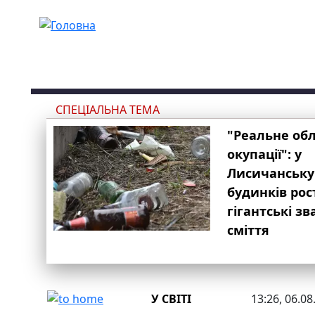
Перейти до основного вмісту
СПЕЦІАЛЬНА ТЕМА
"Реальне об
окупації": у
Лисичанську
будинків рос
гігантські з
сміття
У СВІТІ
13:26, 06.08