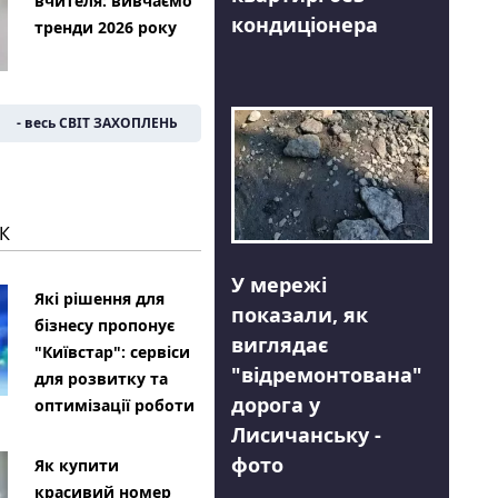
вчителя: вивчаємо
кондиціонера
тренди 2026 року
- весь СВІТ ЗАХОПЛЕНЬ
К
У мережі
Які рішення для
показали, як
бізнесу пропонує
виглядає
"Київстар": сервіси
"відремонтована"
для розвитку та
дорога у
оптимізації роботи
Лисичанську -
фото
Як купити
красивий номер