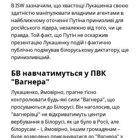
В ISW зазначили, що хвастощі Лукашенка своєю
здатністю маніпулювати владними агентами в
найближчому оточенні Путіна принизливі для
російського лідера, незалежно від того, чи це
правда. Той факт, що Путін не оскаржив
презентацію Лукашенку подій і фактично
публічно подякував білоруському диктатору, ще
принизливіший.
БВ навчатимуться у ПВК
"Вагнера"
Лукашенко, ймовірно, прагне тісно
контролювати будь-які сили "Вагнера", що
просуваються до Білорусі. Він наголосив, що
"вагнерівці" не відкриватимуть центри
вербування в Білорусі, як це було в Росії, але
білорусам – і, ймовірно, іншим громадянам –
буде дозволено приєднуватися до "Вагнера" у