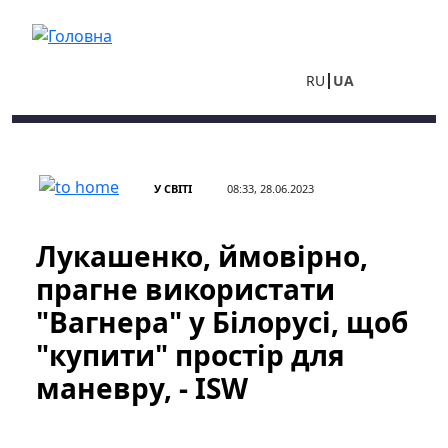
Перейти до основного вмісту
RU
UA
У СВІТІ
08:33, 28.06.2023
Лукашенко, ймовірно,
прагне використати
"Вагнера" у Білорусі, щоб
"купити" простір для
маневру, - ISW