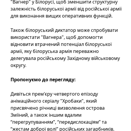
"Вагнер" у Білорусі, щоб зменшити структурну
залежність білоруської армії від російської армії
для виконання вищих оперативних функцій.
Також білоруський диктатор може спробувати
використати "Вагнера", щоб допомогти
відновити втрачений потенціал білоруської
армії, яку білоруська армія переважно
делегувала російському Західному військовому
округу.
Пропонуємо до перегляду:
Дивіться прем'єру четвертого епізоду
анімаційного серіалу "Хробаки", який
присвячено річниці визволення острова
Зміїний, а також іншим вдалим
“перегрупуванням”, “передислокаціям” та
“жестам доброї волі” російських загарбників.