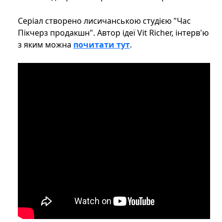
Серіал створено лисичанською студією "Час
Пікчерз продакшн". Автор ідеї Vit Richer, інтерв'ю
з яким можна
почитати тут
.