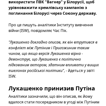
використати ПВК "Вагнер" у Білорусії, щоб
урівноважити кремлівську кампанію з
поглинання Білорусі через Союзну державу.
Про це пишуть аналітики Інституту вивчення
війни (ISW), повідомляє Час Пік.
"Лукашенко докладно описав, як він втрутився в
конфлікт між Путіним і Пригожиним таким
чином, що якщо версія Лукашенка вірна -
демонструє, що Лукашенко є політично
підкованим актором, здатним впливати у вищих
ешелонах російської політики"
, - йдеться у звіті
ISW.
Лукашенко принизив Путіна
Аналітики зазначили, що він описав, як йому
вдалося стати посередником в угоді між Путіним