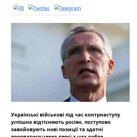
Українські військові під час контрнаступу
успішно відтісняють росіян, поступово
завойовують нові позиції та здатні
прорватися через деякі з цих добре