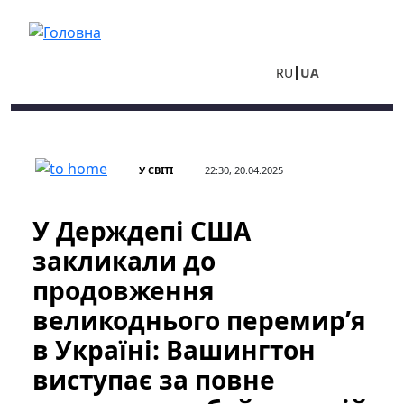
Перейти до основного вмісту
RU
UA
У СВІТІ
22:30, 20.04.2025
У Держдепі США
закликали до
продовження
великоднього перемир’я
в Україні: Вашингтон
виступає за повне