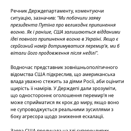
Речник Держдепартаменту, коментуючи
ситуацію, зазначив:
"Ми побачили заяву
президента Путіна про великоднє припинення
вогню. Як і раніше, США залишаються відданими
ідеї повного припинення вогню в Україні. Якщо є
серйозний намір дотримуватися перемир’я, ми б
вітали його продовження після неділі".
Водночас представник зовнішньополітичного
відомства США підкреслив, що американська
влада уважно стежить за діями Росії, аби оцінити
щирість її намірів. У Держдепі дали зрозуміти,
що одностороннє оголошення перемир’я не
може сприйматися як крок до миру, якщо воно
не супроводжується реальними зусиллями з
боку агресора щодо зниження ескалації.
Заява США пролунала на тлі суперечливих