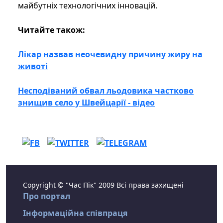
майбутніх технологічних інновацій.
Читайте також:
Лікар назвав неочевидну причину жиру на
животі
Несподіваний обвал льодовика частково
знищив село у Швейцарії - відео
Copyright © "Час Пік" 2009 Всі права захищені
Про портал
Інформаційна співпраця