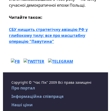
сучасної демократичної епохи Польщі.
Читайте також:
СБУ нищить стратегічну авіацію РФ у
глибокому тилу: все про масштабну
операцію "Павутина"
Copyright © "Час Пік" 2009 Всі права захищені
Про портал
Інформаційна співпраця
Наші ціни