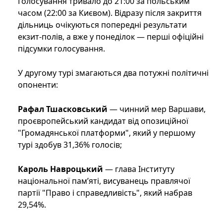
Голосування тривало до 21:00 за польським
часом (22:00 за Києвом). Відразу після закриття
дільниць очікуються попередні результати
екзит-полів, а вже у понеділок — перші офіційні
підсумки голосування.
У другому турі змагаються два потужні політичні
опоненти:
Рафал Тшасковський
— чинний мер Варшави,
проєвропейський кандидат від опозиційної
"Громадянської платформи", який у першому
турі здобув 31,36% голосів;
Кароль Навроцький
— глава Інституту
національної пам’яті, висуванець правлячої
партії "Право і справедливість", який набрав
29,54%.