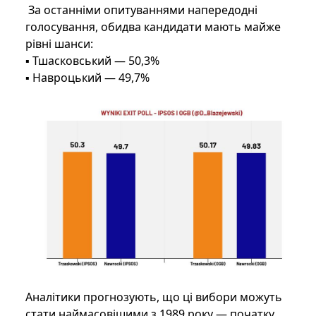
За останніми опитуваннями напередодні
голосування, обидва кандидати мають майже
рівні шанси:
▪️ Тшасковський — 50,3%
▪️ Навроцький — 49,7%
Аналітики прогнозують, що ці вибори можуть
стати наймасовішими з 1989 року — початку