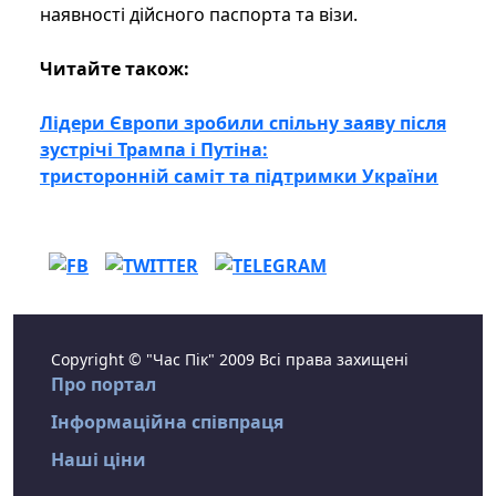
наявності дійсного паспорта та візи.
Читайте також:
Лідери Європи зробили спільну заяву після
зустрічі Трампа і Путіна:
тристоронній саміт та підтримки України
Copyright © "Час Пік" 2009 Всі права захищені
Про портал
Інформаційна співпраця
Наші ціни