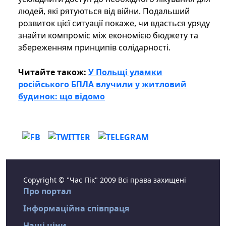
людей, які рятуються від війни. Подальший
розвиток цієї ситуації покаже, чи вдасться уряду
знайти компроміс між економією бюджету та
збереженням принципів солідарності.
Читайте також:
У Польщі уламки
російського БПЛА влучили у житловий
будинок: що відомо
Copyright © "Час Пік" 2009 Всі права захищені
Про портал
Інформаційна співпраця
Наші ціни