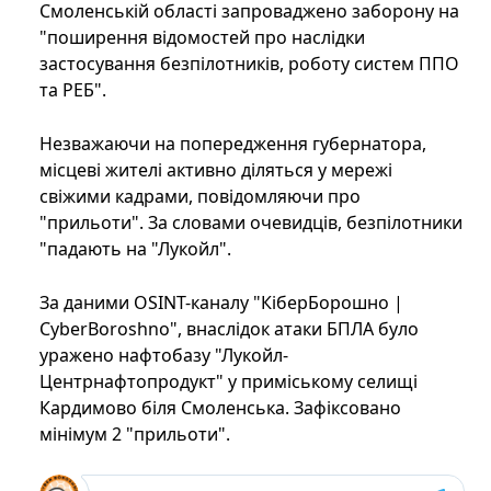
Смоленській області запроваджено заборону на
"поширення відомостей про наслідки
застосування безпілотників, роботу систем ППО
та РЕБ".
Незважаючи на попередження губернатора,
місцеві жителі активно діляться у мережі
свіжими кадрами, повідомляючи про
"прильоти". За словами очевидців, безпілотники
"падають на "Лукойл".
За даними OSINT-каналу "КіберБорошно |
CyberBoroshno", внаслідок атаки БПЛА було
уражено нафтобазу "Лукойл-
Центрнафтопродукт" у приміському селищі
Кардимово біля Смоленська. Зафіксовано
мінімум 2 "прильоти".