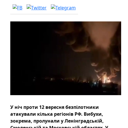
У ніч проти 12 вересня безпілотники
атакували кілька регіонів РФ. Вибухи,
зокрема, пролунали у Ленінградській,
Смоленській та Московській областях. У