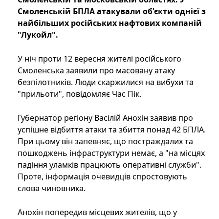
Смоленській БПЛА атакували об'єкти однієї з
найбільших російських нафтових компаній
"Лукойл".
У ніч проти 12 вересня жителі російського
Смоленська заявили про масовану атаку
безпілотників. Люди скаржилися на вибухи та
"прильоти", повідомляє Час Пік.
Губернатор регіону Васілій Анохін заявив про
успішне відбиття атаки та збиття понад 42 БПЛА.
При цьому він запевняє, що постраждалих та
пошкоджень інфраструктури немає, а "на місцях
падіння уламків працюють оперативні служби".
Проте, інформація очевидців спростовують
слова чиновника.
Анохін попередив місцевих жителів, що у