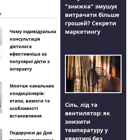
"знижка" змушує
Ь
витрачати більше
грошей? Секрети
маркетингу
Чому індивідуальна
консультація
дієтолога
ефективніша за
популярні дієти з
інтернету
Монтаж канальних
кондиціонерів:
етапи, вимоги та
Сіль, лід та
особливості
вентилятор: як
встановлення
знизити
температуру у
Подарунки до Дня
квартирі без