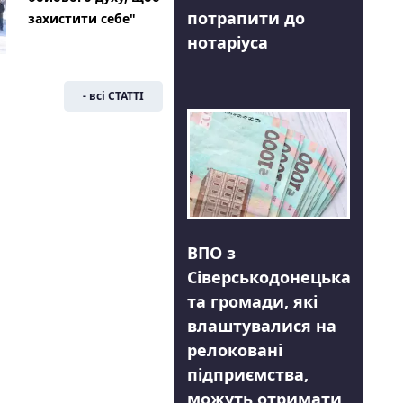
потрапити до
захистити себе"
нотаріуса
- всі СТАТТІ
ВПО з
Сіверськодонецька
та громади, які
влаштувалися на
релоковані
підприємства,
можуть отримати