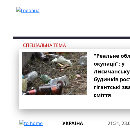
Перейти до основного вмісту
СПЕЦІАЛЬНА ТЕМА
"Реальне об
окупації": у
Лисичанську
будинків рос
гігантські з
сміття
УКРАЇНА
21:31, 23.