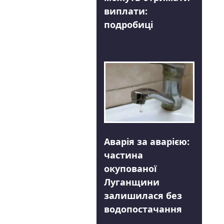
виплати:
подробиці
Аварія за аварією:
частина
окупованої
Луганщини
залишилася без
водопостачання