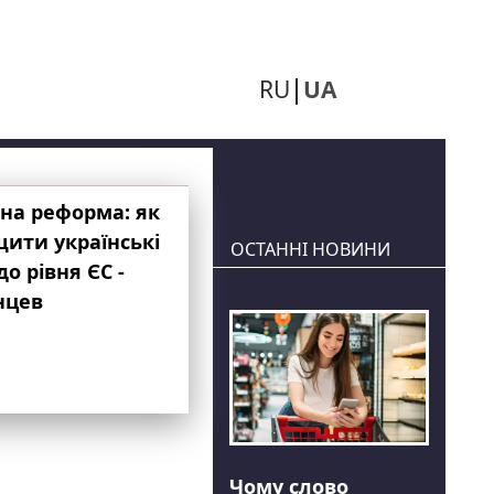
RU
UA
на реформа: як
ити українські
ОСТАННІ НОВИНИ
до рівня ЄС -
нцев
Чому слово