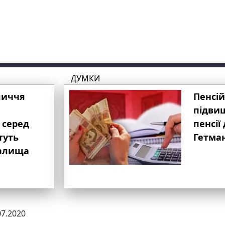
ДУМКИ
личчя
Пенсій
підвищ
 серед
пенсії 
туть
Гетма
валища
07.2020