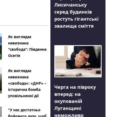
Лисичанську
серед будинків
ростуть гігантські
звалища сміття
Як виглядає
невизнана
"свобода": Південна
Осетія
Як виглядає
невизнана
«свобода»: «ДНР» –
Черга на півроку
історична бомба
вперед: на
уповільненої дії
окупованій
Луганщині
"У нас достатньо
неможливо
бойового духу, щоб