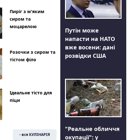
Пиріг з м'яким
сиром та
моцарелою
Путін може
напасти на НАТО
вже восени: дані
Розочки з сиром та
розвідки США
тістом філо
Ідеальне тісто для
піци
"Реальне обличчя
- вся КУЛІНАРІЯ
окупації": у