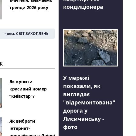
вчителя: вивчаємо
кондиціонера
тренди 2026 року
- весь СВІТ ЗАХОПЛЕНЬ
К
У мережі
Як купити
показали, як
красивий номер
виглядає
“Київстар”?
"відремонтована"
дорога у
Лисичанську -
Як вибрати
фото
інтернет-
провайдера у Дніпрі