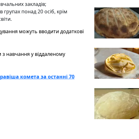
авчальних закладів;
 групах понад 20 осіб, крім
віти.
ядування можуть вводити додаткові
м з навчання у віддаленому
равіша комета за останні 70