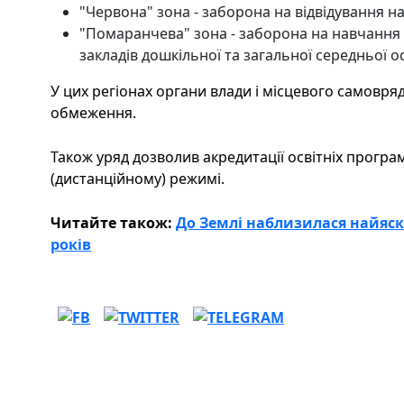
"Червона" зона - заборона на відвідування н
"Помаранчева" зона - заборона на навчання в
закладів дошкільної та загальної середньої ос
У цих регіонах органи влади і місцевого самовр
обмеження.
Також уряд дозволив акредитації освітніх програ
(дистанційному) режимі.
Читайте також:
До Землі наблизилася найяск
років