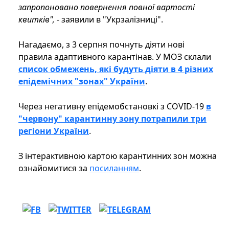
запропоновано повернення повної вартості
квитків",
- заявили в "Укрзалізниці".
Нагадаємо, з 3 серпня почнуть діяти нові
правила адаптивного карантінав. У МОЗ склали
список обмежень, які будуть діяти в 4 різних
епідемічних "зонах" України
.
Через негативну епідемобстановкі з COVID-19
в
"червону" карантинну зону потрапили три
регіони України
.
З інтерактивною картою карантинних зон можна
ознайомитися за
посиланням
.