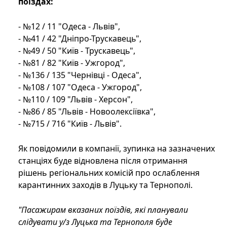
поїздах:
- №12 / 11 "Одеса - Львів",
- №41 / 42 "Дніпро-Трускавець",
- №49 / 50 "Київ - Трускавець",
- №81 / 82 "Київ - Ужгород",
- №136 / 135 "Чернівці - Одеса",
- №108 / 107 "Одеса - Ужгород",
- №110 / 109 "Львів - Херсон",
- №86 / 85 "Львів - Новоолексіївка",
- №715 / 716 "Київ - Львів".
Як повідомили в компанії, зупинка на зазначених
станціях буде відновлена ​​після отримання
рішень регіональних комісій про ослаблення
карантинних заходів в Луцьку та Тернополі.
"Пасажирам вказаних поїздів, які планували
слідувати у/з Луцька та Тернополя буде