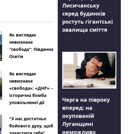
Лисичанську
серед будинків
ростуть гігантські
звалища сміття
Як виглядає
невизнана
"свобода": Південна
Осетія
Як виглядає
невизнана
«свобода»: «ДНР» –
історична бомба
Черга на півроку
уповільненої дії
вперед: на
окупованій
"У нас достатньо
Луганщині
бойового духу, щоб
неможливо
захистити себе"