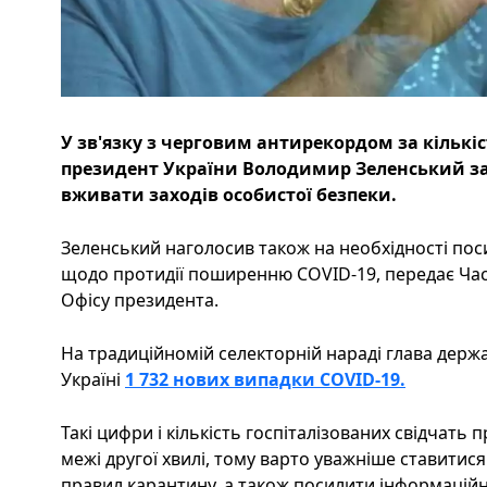
У зв'язку з черговим антирекордом за кількіс
президент України Володимир Зеленський з
вживати заходів особистої безпеки.
Зеленський наголосив також на необхідності по
щодо протидії поширенню COVID-19, передає Час
Офісу президента.
На традиційномій селекторній нараді глава держ
Україні
1 732 нових випадки COVID-19.
Такі цифри і кількість госпіталізованих свідчать 
межі другої хвилі, тому варто уважніше ставитис
правил карантину, а також посилити інформаційн