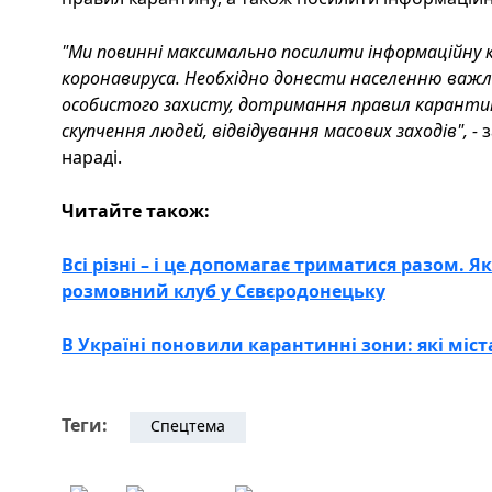
"Ми повинні максимально посилити інформаційну 
коронавируса. Необхідно донести населенню важ
особистого захисту, дотримання правил карантину:
скупчення людей, відвідування масових заходів", -
з
нараді.
Читайте також:
Всі різні – і це допомагає триматися разом.
розмовний клуб у Сєвєродонецьку
В Україні поновили карантинні зони: які міс
Теги:
Спецтема