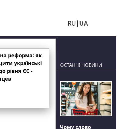
RU
UA
на реформа: як
ити українські
ОСТАННІ НОВИНИ
до рівня ЄС -
нцев
Чому слово