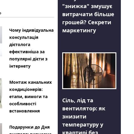
"знижка" змушує
Ь
витрачати більше
грошей? Секрети
маркетингу
Чому індивідуальна
консультація
дієтолога
ефективніша за
популярні дієти з
інтернету
Монтаж канальних
кондиціонерів:
етапи, вимоги та
Сіль, лід та
особливості
вентилятор: як
встановлення
знизити
температуру у
Подарунки до Дня
квартирі без