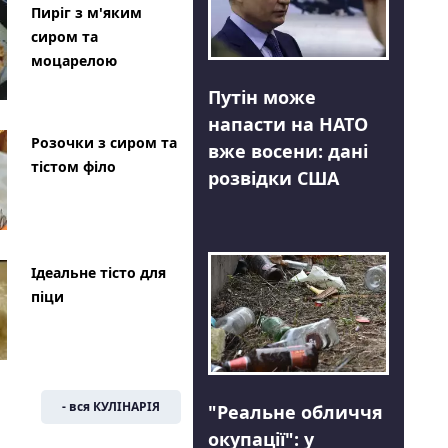
Пиріг з м'яким
сиром та
моцарелою
Путін може
напасти на НАТО
Розочки з сиром та
вже восени: дані
тістом філо
розвідки США
Ідеальне тісто для
піци
- вся КУЛІНАРІЯ
"Реальне обличчя
окупації": у