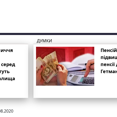
ДУМКИ
личчя
Пенсій
підвищ
 серед
пенсії 
туть
Гетма
валища
08.2020