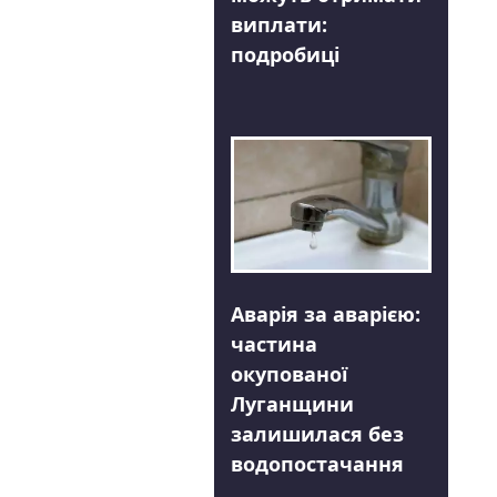
виплати:
подробиці
Аварія за аварією:
частина
окупованої
Луганщини
залишилася без
водопостачання