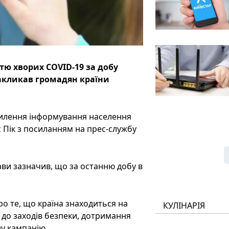
тю хворих COVID-19 за добу
акликав громадян країни
силення інформування населення
 Пік з посиланням на прес-службу
ави зазначив, що за останню добу в
про те, що країна знаходиться на
КУЛІНАРІЯ
я до заходів безпеки, дотримання
у кампанію.