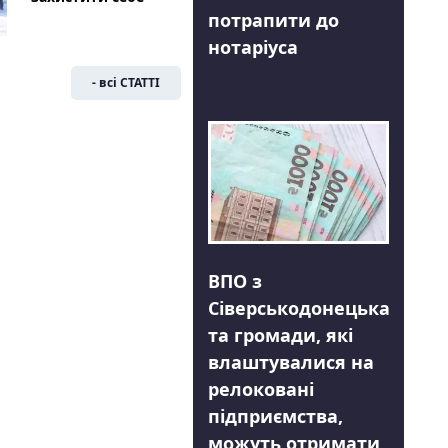
потрапити до
нотаріуса
- всі СТАТТІ
ВПО з
Сіверськодонецька
та громади, які
влаштувалися на
релоковані
підприємства,
можуть отримати