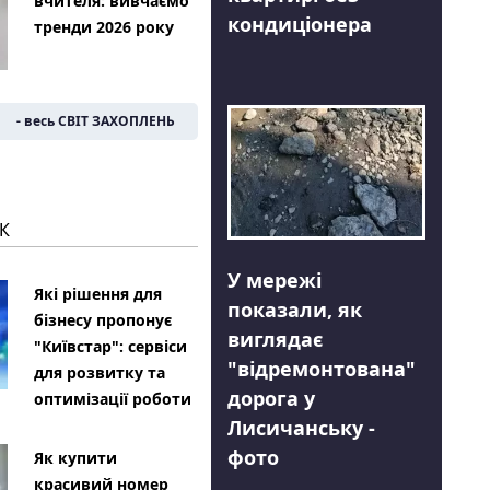
вчителя: вивчаємо
кондиціонера
тренди 2026 року
- весь СВІТ ЗАХОПЛЕНЬ
К
У мережі
Які рішення для
показали, як
бізнесу пропонує
виглядає
"Київстар": сервіси
"відремонтована"
для розвитку та
дорога у
оптимізації роботи
Лисичанську -
фото
Як купити
красивий номер