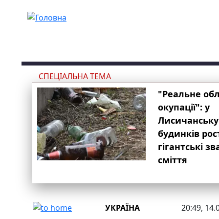
Перейти до основного вмісту
СПЕЦІАЛЬНА ТЕМА
"Реальне об
окупації": у
Лисичанську
будинків рос
гігантські з
сміття
УКРАЇНА
20:49, 14.