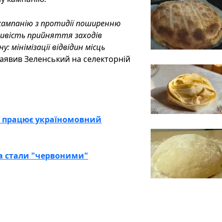
кампанію з протидії поширенню
ливість прийняття заходів
 мінімізації відвідин місць
аявив Зеленський на селекторній
 Як працює україномовний
та стали "червоними"