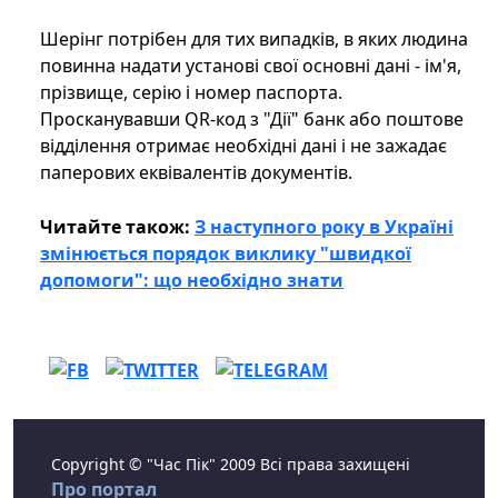
Шерінг потрібен для тих випадків, в яких людина
повинна надати установі свої основні дані - ім'я,
прізвище, серію і номер паспорта.
Просканувавши QR-код з "Дії" банк або поштове
відділення отримає необхідні дані і не зажадає
паперових еквівалентів документів.
Читайте також:
З наступного року в Україні
змінюється порядок виклику "швидкої
допомоги": що необхідно знати
Copyright © "Час Пік" 2009 Всі права захищені
Про портал