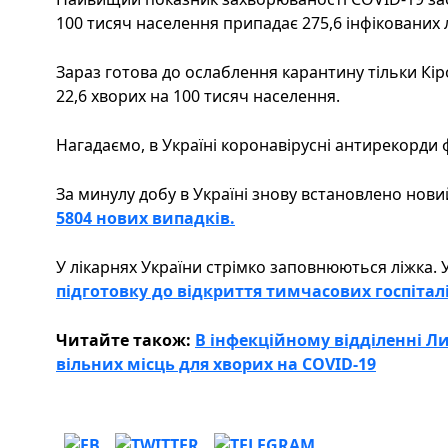
100 тисяч населення припадає 275,6 інфікованих 
Зараз готова до ослаблення карантину тільки Кі
22,6 хворих на 100 тисяч населення.
Нагадаємо, в Україні коронавірусні антирекорди
За минулу добу в Україні знову встановлено нов
5804 нових випадків.
У лікарнях України стрімко заповнюються ліжка. У
підготовку до відкриття тимчасових госпіталі
Читайте також:
В інфекційному відділенні 
вільних місць для хворих на COVID-19