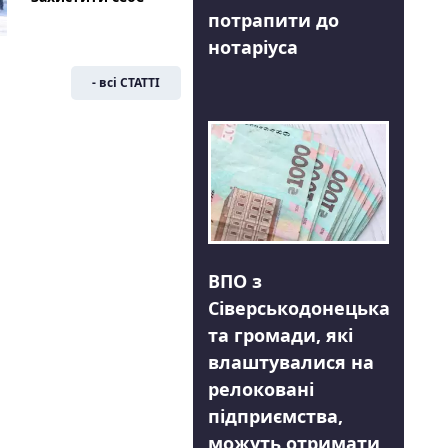
потрапити до
нотаріуса
- всі СТАТТІ
ВПО з
Сіверськодонецька
та громади, які
влаштувалися на
релоковані
підприємства,
можуть отримати