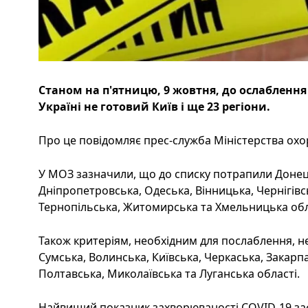
Станом на п'ятницю, 9 жовтня, до ослабленн
Україні не готовий Київ і ще 23 регіони.
Про це повідомляє прес-служба Міністерства охор
У МОЗ зазначили, що до списку потрапили Донець
Дніпропетровська, Одеська, Вінницька, Чернігівс
Тернопільська, Житомирська та Хмельницька обл
Також критеріям, необхідним для послаблення, не
Сумська, Волинська, Київська, Черкаська, Закарпа
Полтавська, Миколаївська та Луганська області.
Найвищий показник захворюваності COVID-19 зафі