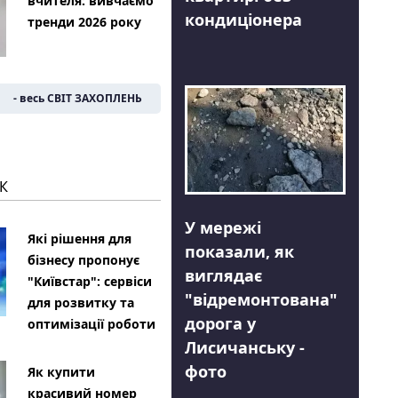
вчителя: вивчаємо
кондиціонера
тренди 2026 року
- весь СВІТ ЗАХОПЛЕНЬ
К
У мережі
Які рішення для
показали, як
бізнесу пропонує
виглядає
"Київстар": сервіси
"відремонтована"
для розвитку та
дорога у
оптимізації роботи
Лисичанську -
фото
Як купити
красивий номер