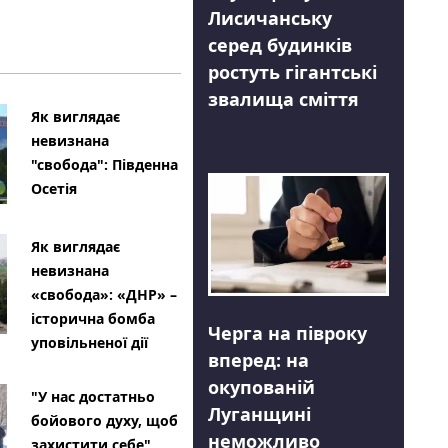
Лисичанську
серед будинків
ростуть гігантські
звалища сміття
Як виглядає
невизнана
"свобода": Південна
Осетія
Як виглядає
невизнана
«свобода»: «ДНР» –
історична бомба
Черга на півроку
уповільненої дії
вперед: на
окупованій
"У нас достатньо
Луганщині
бойового духу, щоб
неможливо
захистити себе"