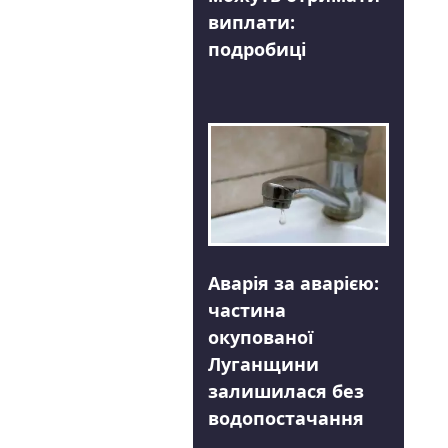
виплати:
подробиці
Аварія за аварією:
частина
окупованої
Луганщини
залишилася без
водопостачання