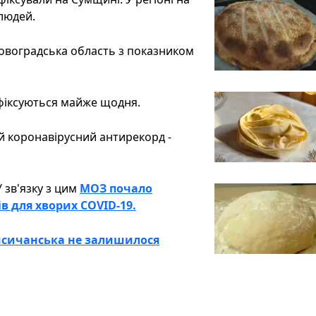
людей.
ровоградська область з показником
 фіксуються майже щодня.
ий коронавірусний антирекорд -
 зв'язку з цим
МОЗ почало
в для хворих COVID-19.
Лисичанська не залишилося