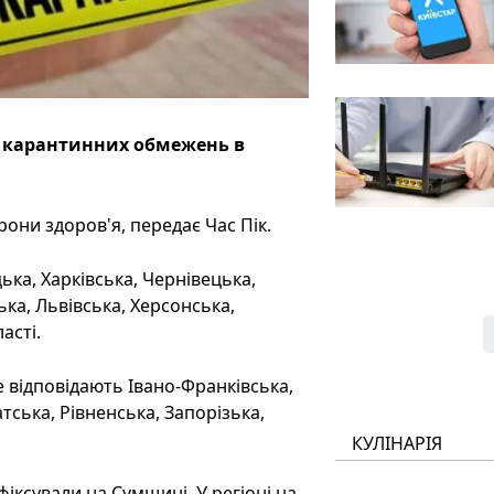
я карантинних обмежень в
они здоров'я, передає Час Пік.
ка, Харківська, Чернівецька,
ька, Львівська, Херсонська,
асті.
 відповідають Івано-Франківська,
тська, Рівненська, Запорізька,
КУЛІНАРІЯ
ксували на Сумщині. У регіоні на