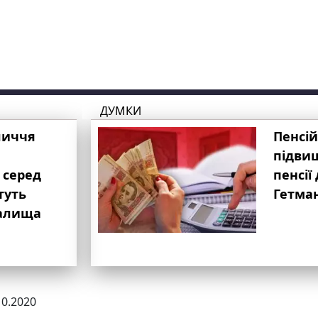
ДУМКИ
личчя
Пенсій
підвищ
 серед
пенсії 
туть
Гетма
валища
10.2020