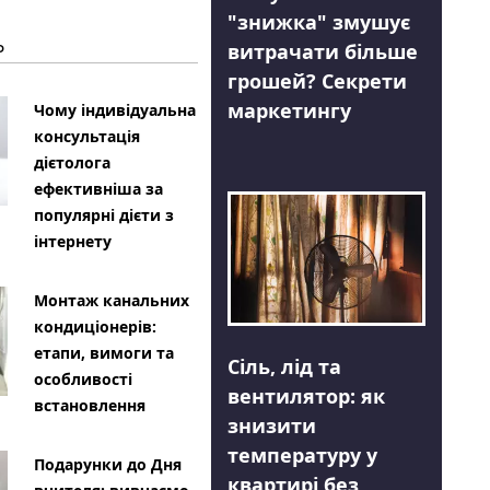
"знижка" змушує
Ь
витрачати більше
грошей? Секрети
маркетингу
Чому індивідуальна
консультація
дієтолога
ефективніша за
популярні дієти з
інтернету
Монтаж канальних
кондиціонерів:
етапи, вимоги та
Сіль, лід та
особливості
вентилятор: як
встановлення
знизити
температуру у
Подарунки до Дня
квартирі без