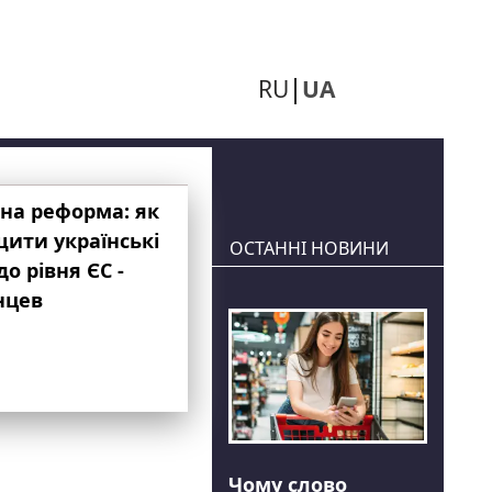
RU
UA
на реформа: як
ити українські
ОСТАННІ НОВИНИ
до рівня ЄС -
нцев
Чому слово