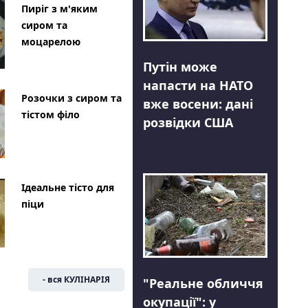
Пиріг з м'яким
сиром та
моцарелою
Путін може
напасти на НАТО
Розочки з сиром та
вже восени: дані
тістом філо
розвідки США
Ідеальне тісто для
піци
- вся КУЛІНАРІЯ
"Реальне обличчя
окупації": у