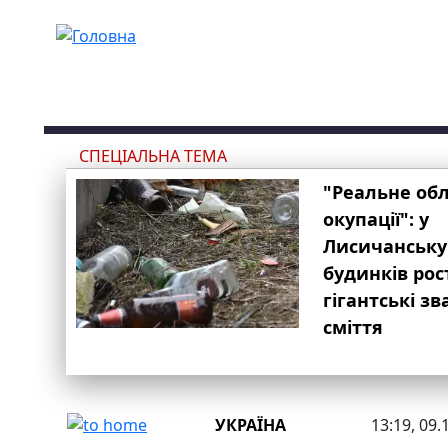
Перейти до основного вмісту
СПЕЦІАЛЬНА ТЕМА
"Реальне об
окупації": у
Лисичанську
будинків рос
гігантські з
сміття
УКРАЇНА
13:19, 09.