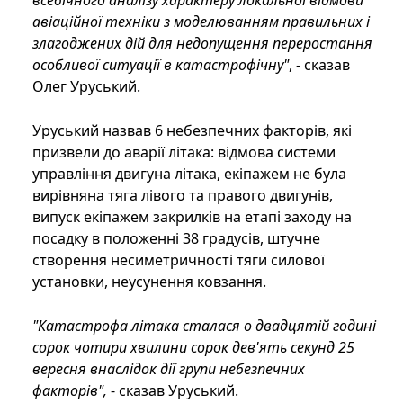
всебічного аналізу характеру локальної відмови
авіаційної техніки з моделюванням правильних і
злагоджених дій для недопущення переростання
особливої ситуації в катастрофічну"
, - сказав
Олег Уруський.
Уруський назвав 6 небезпечних факторів, які
призвели до аварії літака: відмова системи
управління двигуна літака, екіпажем не була
вирівняна тяга лівого та правого двигунів,
випуск екіпажем закрилків на етапі заходу на
посадку в положенні 38 градусів, штучне
створення несиметричності тяги силової
установки, неусунення ковзання.
"Катастрофа літака сталася о двадцятій годині
сорок чотири хвилини сорок дев'ять секунд 25
вересня внаслідок дії групи небезпечних
факторів",
- сказав Уруський.