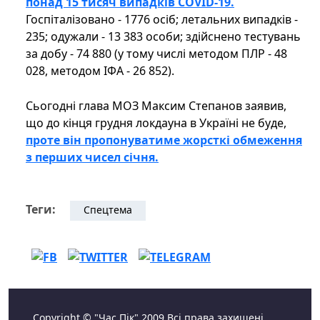
понад 15 тисяч випадків COVID-19.
Госпіталізовано - 1776 осіб; летальних випадків -
235; одужали - 13 383 особи; здійснено тестувань
за добу - 74 880 (у тому числі методом ПЛР - 48
028, методом ІФА - 26 852).
Сьогодні глава МОЗ Максим Степанов заявив,
що до кінця грудня локдауна в Україні не буде,
проте він пропонуватиме жорсткі обмеження
з перших чисел січня.
Теги:
Спецтема
Copyright © "Час Пік" 2009 Всі права захищені