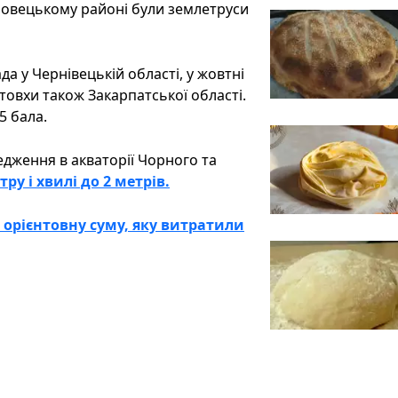
ловецькому районі були землетруси
а у Чернівецькій області, у жовтні
штовхи також Закарпатської області.
5 бала.
дження в акваторії Чорного та
ру і хвилі до 2 метрів.
 орієнтовну суму, яку витратили