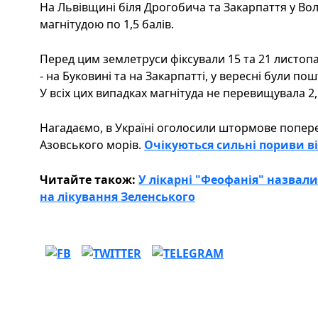
На Львівщині біля Дрогобича та Закарпаття у Во
магнітудою по 1,5 балів.
Перед цим землетруси фіксували 15 та 21 листопад
- на Буковині та на Закарпатті, у вересні були по
У всіх цих випадках магнітуда не перевищувала 2,
Нагадаємо, в Україні оголосили штормове попере
Азовського морів.
Очікуються сильні пориви віт
Читайте також:
У лікарні "Феофанія" назвали
на лікування Зеленського