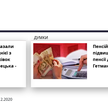
ДУМКИ
казали
Пенсій
ієї з
підвищ
хівок
пенсії 
ецька -
Гетма
12.2020