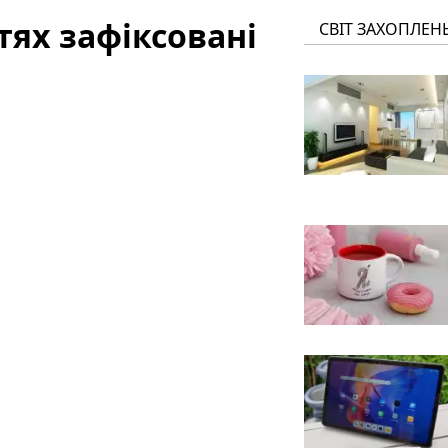
стях зафіксовані
СВІТ ЗАХОПЛЕН