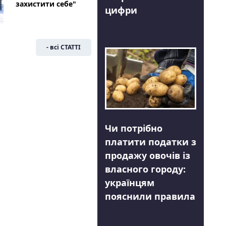
захистити себе"
цифри
- всі СТАТТІ
Чи потрібно
платити податки з
продажу овочів із
власного городу:
українцям
пояснили правила