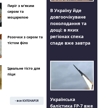
Пиріг з м'яким
В Україну йде
сиром та
довгоочікуване
моцарелою
похолодання та
дощі: в яких
регіонах спека
Розочки з сиром та
спаде вже завтра
тістом філо
Ідеальне тісто для
піци
Українська
- вся КУЛІНАРІЯ
балістика FP-7 вже