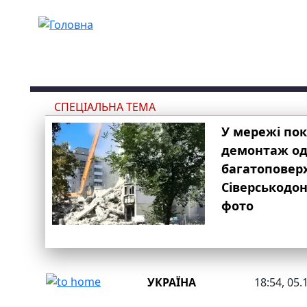
Перейти до основного вмісту
СПЕЦІАЛЬНА ТЕМА
У мережі по
демонтаж одн
багатоповер
Сіверськодон
фото
УКРАЇНА
18:54, 05.