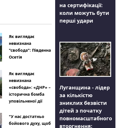
на сертифікації:
коли можуть бути
перші удари
Як виглядає
невизнана
"свобода": Південна
Осетія
Як виглядає
невизнана
Луганщина - лідер
«свобода»: «ДНР» –
історична бомба
за кількістю
уповільненої дії
зниклих безвісти
дітей з початку
"У нас достатньо
повномасштабного
бойового духу, щоб
вторгнення: