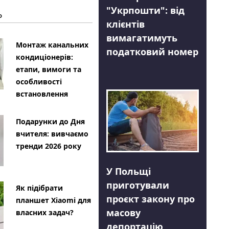
"Укрпошти": від
Ь
клієнтів
вимагатимуть
Монтаж канальних
податковий номер
кондиціонерів:
етапи, вимоги та
особливості
встановлення
Подарунки до Дня
вчителя: вивчаємо
тренди 2026 року
У Польщі
приготували
Як підібрати
проєкт закону про
планшет Xiaomi для
масову
власних задач?
депортацію