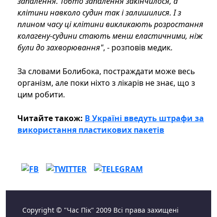
запалення. Тобто запалення закінчилося, а
клітини навколо судин так і залишилися. І з
плином часу ці клітини викликають розростання
колагену-судини стають менш еластичними, ніж
були до захворювання"
, - розповів медик.
За словами Болибока, постраждати може весь
організм, але поки ніхто з лікарів не знає, що з
цим робити.
Читайте також:
В Україні введуть штрафи за
використання пластикових пакетів
Copyright © "Час Пік" 2009 Всі права захищені