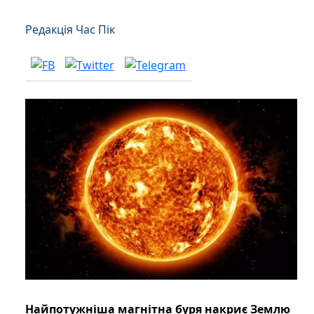
Редакція Час Пік
Найпотужніша магнітна буря накриє Землю