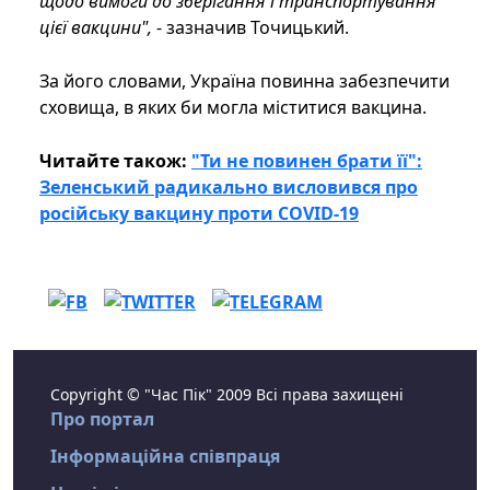
щодо вимоги до зберігання і транспортування
цієї вакцини",
- зазначив Точицький.
За його словами, Україна повинна забезпечити
сховища, в яких би могла міститися вакцина.
Читайте також:
"Ти не повинен брати її":
Зеленський радикально висловився про
російську вакцину проти COVID-19
Copyright © "Час Пік" 2009 Всі права захищені
Про портал
Інформаційна співпраця