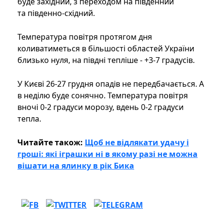
буде західний, з переходом на південний
та південно-східний.
Температура повітря протягом дня
коливатиметься в більшості областей України
близько нуля, на півдні тепліше - +3-7 градусів.
У Києві 26-27 грудня опадів не передбачається. А
в неділю буде сонячно. Температура повітря
вночі 0-2 градуси морозу, вдень 0-2 градуси
тепла.
Читайте також:
Щоб не відлякати удачу і
гроші: які іграшки ні в якому разі не можна
вішати на ялинку в рік Бика