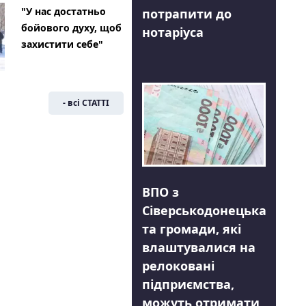
"У нас достатньо
потрапити до
бойового духу, щоб
нотаріуса
захистити себе"
- всі СТАТТІ
ВПО з
Сіверськодонецька
та громади, які
влаштувалися на
релоковані
підприємства,
можуть отримати