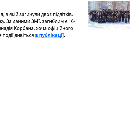
, в якій загинули двоє підлітків.
чку. За даними ЗМІ, загиблим є 16-
ннадія Корбана, хоча офіційного
я події дивіться
в публікації
.