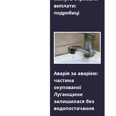
виплати:
подробиці
Аварія за аварією:
частина
окупованої
Луганщини
залишилася без
водопостачання