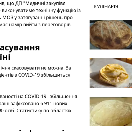
в, що ДП "Медичні закупівлі
КУЛІНАРІЯ
е виконуватиме технічну функцію із
ь МОЗ у затягуванні рішень про
має намір вийти з переговорів.
касування
їні
січня скасовувати не можна. За
цієнтів з COVID-19 збільшиться,
ваності на COVID-19 і збільшення
країні зафіксовано 6 911 нових
0 осіб. Статистику по областях