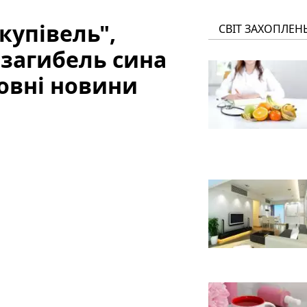
купівель",
СВІТ ЗАХОПЛЕН
 загибель сина
ловні новини