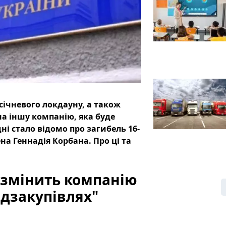
січневого локдауну, а також
на іншу компанію, яка буде
і стало відомо про загибель 16-
на Геннадія Корбана. Про ці та
 змінить компанію
едзакупівлях"