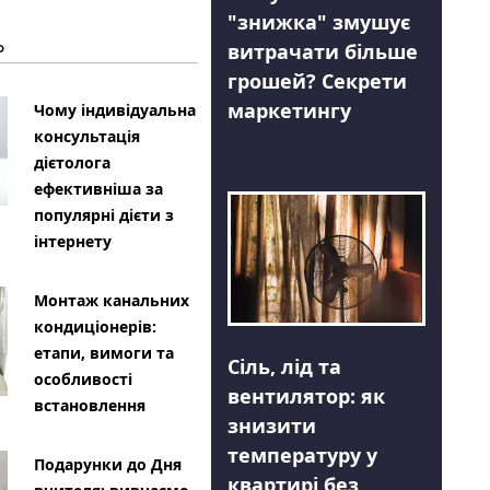
"знижка" змушує
Ь
витрачати більше
грошей? Секрети
маркетингу
Чому індивідуальна
консультація
дієтолога
ефективніша за
популярні дієти з
інтернету
Монтаж канальних
кондиціонерів:
етапи, вимоги та
Сіль, лід та
особливості
вентилятор: як
встановлення
знизити
температуру у
Подарунки до Дня
квартирі без