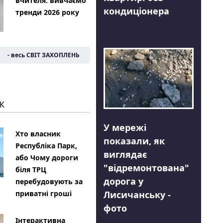
вчителя: вивчаємо
кондиціонера
тренди 2026 року
- весь СВІТ ЗАХОПЛЕНЬ
К
У мережі
Хто власник
показали, як
Республіка Парк,
виглядає
або Чому дороги
"відремонтована"
біля ТРЦ
дорога у
перебудовують за
Лисичанську -
приватні гроші
фото
Інтерактивна