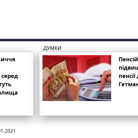
ДУМКИ
личчя
Пенсій
підвищ
 серед
пенсії 
туть
Гетма
валища
01.2021