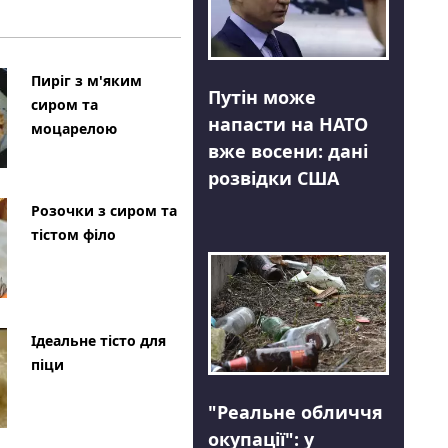
Пиріг з м'яким
Путін може
сиром та
напасти на НАТО
моцарелою
вже восени: дані
розвідки США
Розочки з сиром та
тістом філо
Ідеальне тісто для
піци
"Реальне обличчя
окупації": у