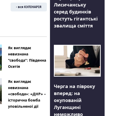
Лисичанську
- вся КУЛІНАРІЯ
серед будинків
ростуть гігантські
звалища сміття
Як виглядає
невизнана
"свобода": Південна
Осетія
Як виглядає
Черга на півроку
невизнана
вперед: на
«свобода»: «ДНР» –
окупованій
історична бомба
уповільненої дії
Луганщині
неможливо