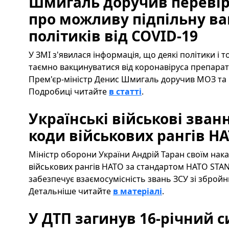
Шмигаль доручив переві
про можливу підпільну в
політиків від COVID-19
У ЗМІ з'явилася інформація, що деякі політики і
таємно вакцинуватися від коронавіруса препара
Прем'єр-міністр Денис Шмигаль доручив МОЗ та
Подробиці читайте
в статті
.
Українські військові зван
коди військових рангів Н
Міністр оборони України Андрій Таран своїм нак
військових рангів НАТО за стандартом НАТО STAN
забезпечує взаємосумісність звань ЗСУ зі зброй
Детальніше читайте
в матеріалі
.
У ДТП загинув 16-річний с