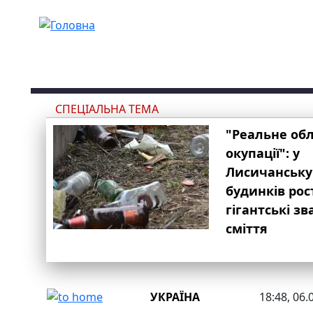
Перейти до основного вмісту
СПЕЦІАЛЬНА ТЕМА
"Реальне об
окупації": у
Лисичанську
будинків рос
гігантські з
сміття
УКРАЇНА
18:48, 06.