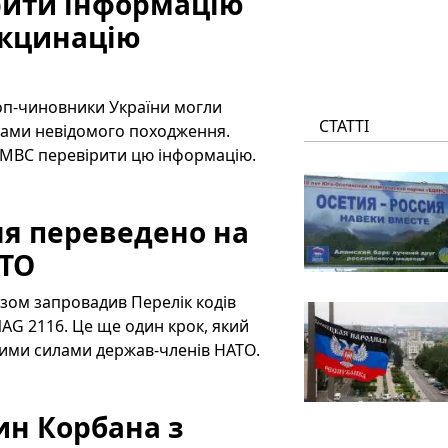
рити інформацію
акцинацію
 топ-чиновники України могли
СТАТТІ
тами невідомого походження.
 МВС перевірити цю інформацію.
ня переведено на
АТО
азом запровадив Перелік кодів
AG 2116. Це ще один крок, який
ними силами держав-членів НАТО.
ин Корбана з