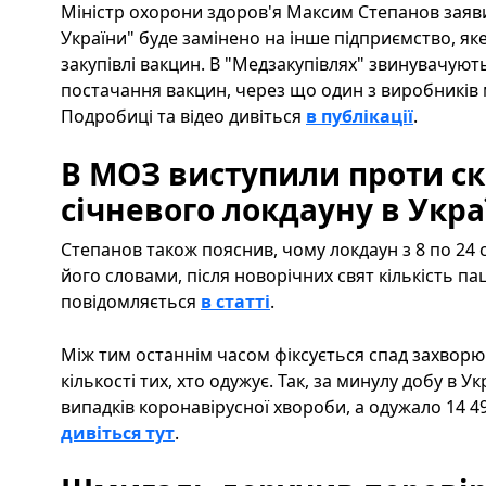
Міністр охорони здоров'я Максим Степанов заяви
України" буде замінено на інше підприємство, як
закупівлі вакцин. В "Медзакупівлях" звинувачуют
постачання вакцин, через що один з виробників 
Подробиці та відео дивіться
в публікації
.
В МОЗ виступили проти с
січневого локдауну в Укра
Степанов також пояснив, чому локдаун з 8 по 24 
його словами, після новорічних свят кількість па
повідомляється
в статті
.
Між тим останнім часом фіксується спад захворю
кількості тих, хто одужує. Так, за минулу добу в У
випадків коронавірусної хвороби, а одужало 14 49
дивіться тут
.