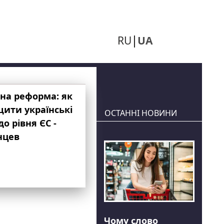
RU
UA
на реформа: як
ити українські
ОСТАННІ НОВИНИ
до рівня ЄС -
нцев
Чому слово