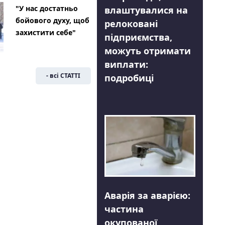
"У нас достатньо
влаштувалися на
бойового духу, щоб
релоковані
захистити себе"
підприємства,
можуть отримати
виплати:
- всі СТАТТІ
подробиці
Аварія за аварією:
частина
окупованої