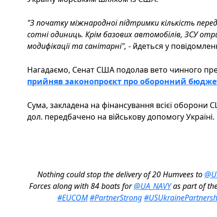
"З початку міжнародної підтримки кількість пере
сотні одиниць. Крім базових автомобілів, ЗСУ от
модифікації та санітарні",
- йдеться у повідомленн
Нагадаємо, Сенат США подолав вето чинного пр
прийняв законопроєкт про оборонний бюдж
Сума, закладена на фінансування всієї оборони СШ
дол. передбачено на військову допомогу Україні.
Nothing could stop the delivery of 20 Humvees to
@Uk
Forces along with 84 boats for
@UA_NAVY
as part of the
#EUCOM
#PartnerStrong
#USUkrainePartnersh