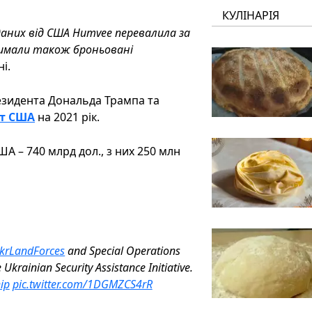
КУЛІНАРІЯ
даних від США Humvee перевалила за
римали також броньовані
і.
езидента Дональда Трампа та
ет США
на 2021 рік.
А – 740 млрд дол., з них 250 млн
rLandForces
and Special Operations
 Ukrainian Security Assistance Initiative.
ip
pic.twitter.com/1DGMZCS4rR