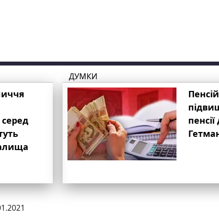
ДУМКИ
личчя
Пенсій
підвищ
 серед
пенсії 
туть
Гетма
валища
01.2021