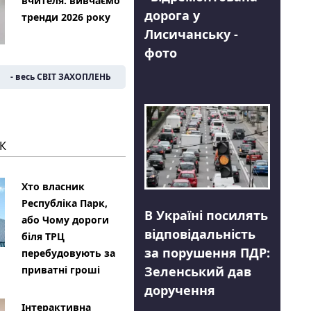
вчителя: вивчаємо
дорога у
тренди 2026 року
Лисичанську -
фото
- весь СВІТ ЗАХОПЛЕНЬ
К
Хто власник
Республіка Парк,
В Україні посилять
або Чому дороги
відповідальність
біля ТРЦ
за порушення ПДР:
перебудовують за
Зеленський дав
приватні гроші
доручення
Інтерактивна