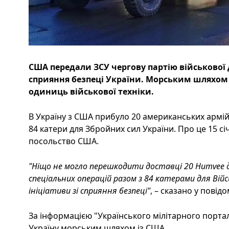
США передали ЗСУ чергову партію військової
сприяння безпеці України. Морським шляхом 
одиниць військової техніки.
В Україну з США прибуло 20 американських арм
84 катери для Збройних сил України. Про це 15 сі
посольство США.
"Ніщо не могло перешкодити доставці 20 Humvee д
спеціальних операцій разом з 84 катерами для Війс
ініціативи зі сприяння безпеці"
, – сказано у повід
За інформацією "Українського мілітарного портал
Україну морським шляхом із США.