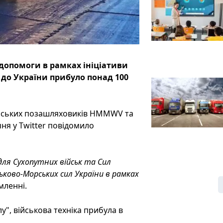
 допомоги в рамках ініціативи
до України прибуло понад 100
ійських позашляховиків HMMWV та
чня у Twitter повідомило
ля Сухопутних військ та Сил
ьково-Морських сил України в рамках
омленні.
у", військова техніка прибула в