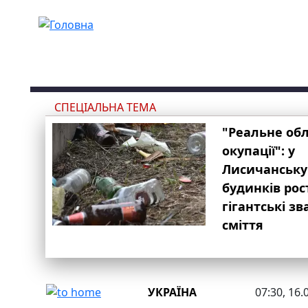
Перейти до основного вмісту
СПЕЦІАЛЬНА ТЕМА
"Реальне об
окупації": у
Лисичанську
будинків рос
гігантські з
сміття
УКРАЇНА
07:30, 16.