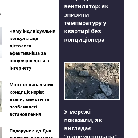
вентилятор: як
Ь
знизити
температуру у
квартирі без
Чому індивідуальна
консультація
кондиціонера
дієтолога
ефективніша за
популярні дієти з
інтернету
Монтаж канальних
кондиціонерів:
етапи, вимоги та
особливості
У мережі
встановлення
показали, як
виглядає
Подарунки до Дня
"відремонтована"