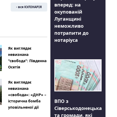
вперед: на
- вся КУЛІНАРІЯ
окупованій
Луганщині
неможливо
потрапити до
нотаріуса
Як виглядає
невизнана
"свобода": Південна
Осетія
Як виглядає
невизнана
«свобода»: «ДНР» –
ВПО з
історична бомба
уповільненої дії
Сіверськодонецька
та громади, які