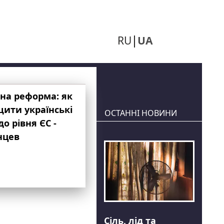
RU
UA
на реформа: як
ити українські
ОСТАННІ НОВИНИ
до рівня ЄС -
нцев
Сіль, лід та