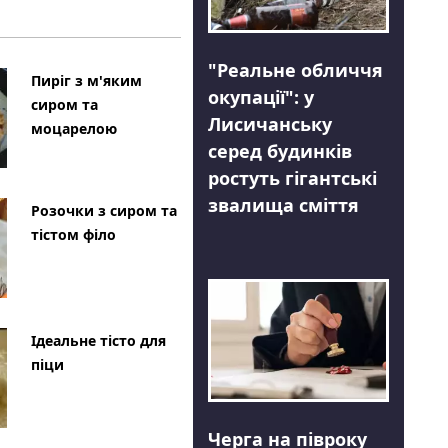
"Реальне обличчя
Пиріг з м'яким
окупації": у
сиром та
Лисичанську
моцарелою
серед будинків
ростуть гігантські
звалища сміття
Розочки з сиром та
тістом філо
Ідеальне тісто для
піци
Черга на півроку