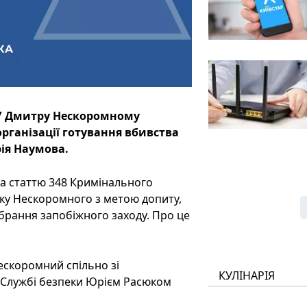
У Дмитру Нескоромному
організації готування вбивства
ія Наумова.
8 та статтю 348 Кримінального
ку Нескоромного з метою допиту,
брання запобіжного заходу. Про це
ескоромний спільно зі
КУЛІНАРІЯ
 Службі безпеки Юрієм Расюком