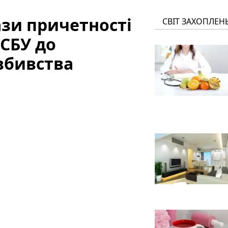
зи причетності
СВІТ ЗАХОПЛЕН
 СБУ до
 вбивства