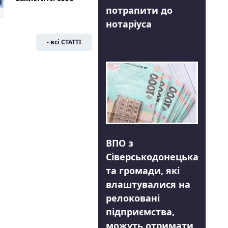
потрапити до
нотаріуса
- всі СТАТТІ
ВПО з
Сіверськодонецька
та громади, які
влаштувалися на
релоковані
підприємства,
можуть отримати