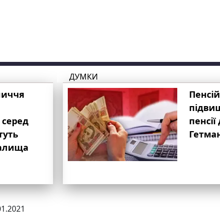
ДУМКИ
личчя
Пенсій
підвищ
 серед
пенсії 
туть
Гетма
валища
01.2021