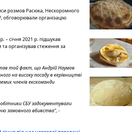
писи розмов Расюка, Нескоромного
БУ, обговорювали організацію
. – січня 2021 р. підшукав
 та організував стеження за
став той факт, що Андрій Наумов
ого на високу посаду в керівництві
емих членів екскоманди
вробітники СБУ задокументували
ню замовного вбивства", -