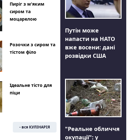
Пиріг з м'яким
сиром та
моцарелою
Путін може
напасти на НАТО
Розочки з сиром та
вже восени: дані
тістом філо
розвідки США
Ідеальне тісто для
піци
- вся КУЛІНАРІЯ
"Реальне обличчя
окупації": у