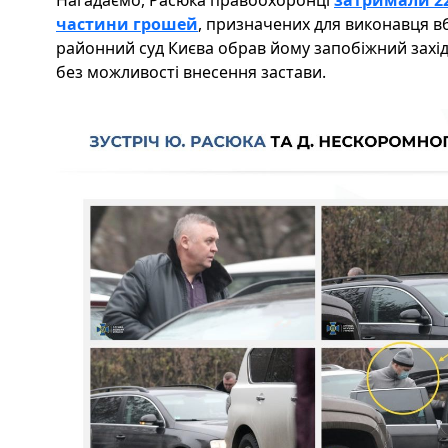
Нагадаємо, Расюка правоохоронці
затримали 22 
частини грошей
, призначених для виконавця в
районний суд Києва обрав йому запобіжний захід
без можливості внесення застави.