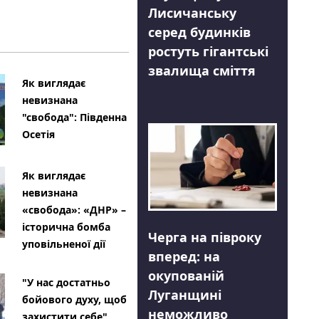
Лисичанську
серед будинків
ростуть гігантські
звалища сміття
Як виглядає
невизнана
"свобода": Південна
Осетія
Як виглядає
невизнана
«свобода»: «ДНР» –
історична бомба
Черга на півроку
уповільненої дії
вперед: на
окупованій
"У нас достатньо
Луганщині
бойового духу, щоб
неможливо
захистити себе"