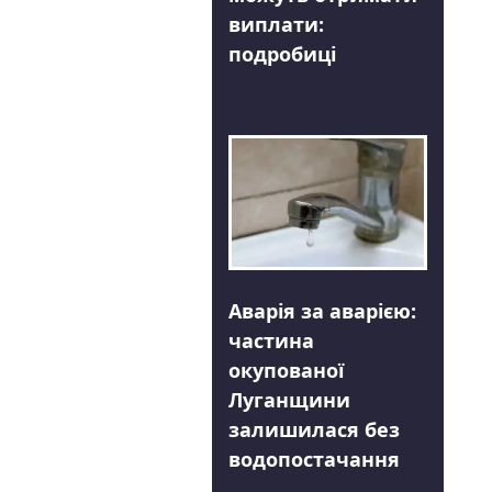
виплати:
подробиці
Аварія за аварією:
частина
окупованої
Луганщини
залишилася без
водопостачання