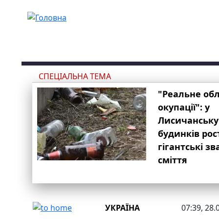
Перейти до основного вмісту
СПЕЦІАЛЬНА ТЕМА
"Реальне об
окупації": у
Лисичанську
будинків рос
гігантські з
сміття
УКРАЇНА
07:39, 28.