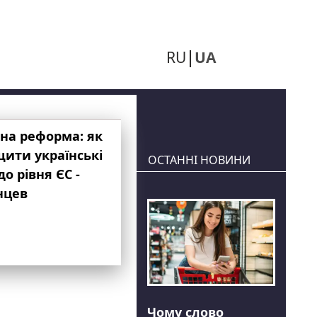
RU
UA
на реформа: як
ити українські
ОСТАННІ НОВИНИ
до рівня ЄС -
нцев
Чому слово