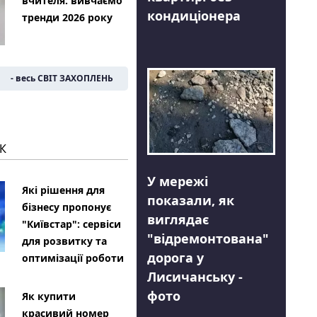
вчителя: вивчаємо
кондиціонера
тренди 2026 року
- весь СВІТ ЗАХОПЛЕНЬ
К
У мережі
Які рішення для
показали, як
бізнесу пропонує
виглядає
"Київстар": сервіси
"відремонтована"
для розвитку та
дорога у
оптимізації роботи
Лисичанську -
фото
Як купити
красивий номер