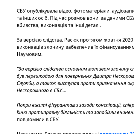
СБУ опублікувала відео, фотоматеріали, аудіоза
та інших осіб. Під час розмов вони, за даними С
вбивства, виконавців та інші деталі.
За версією слідства, Расюк протягом жовтня 2020 р
виконавців злочину, забезпечив їх фінансуванням
Наумовим.
"За версією слідства основним мотивом злочину 
був перешкодою для повернення Дмитра Нескоромн
Служби, а також виступав проти призначення окр
Нескоромного в СБУ....
Попри вжиті фігурантами заходи конспірації, спі
їхню протиправну діяльність та запобігли вчинен
повідомили в СБУ.