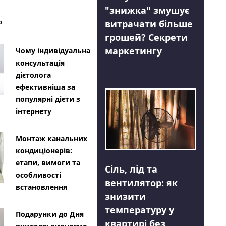
"знижка" змушує
Ь
витрачати більше
грошей? Секрети
маркетингу
Чому індивідуальна
консультація
дієтолога
ефективніша за
популярні дієти з
інтернету
Монтаж канальних
кондиціонерів:
етапи, вимоги та
Сіль, лід та
особливості
вентилятор: як
встановлення
знизити
температуру у
Подарунки до Дня
квартирі без