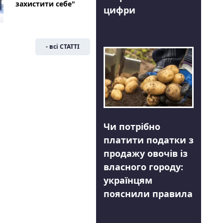
захистити себе"
цифри
- всі СТАТТІ
Чи потрібно
платити податки з
продажу овочів із
власного городу:
українцям
пояснили правила