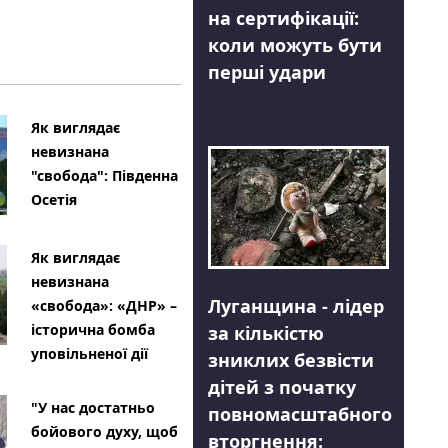
на сертифікації:
коли можуть бути
перші удари
Як виглядає
невизнана
"свобода": Південна
Осетія
Як виглядає
невизнана
Луганщина - лідер
«свобода»: «ДНР» –
історична бомба
за кількістю
уповільненої дії
зниклих безвісти
дітей з початку
"У нас достатньо
повномасштабного
бойового духу, щоб
вторгнення: