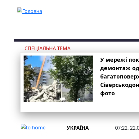
Перейти до основного вмісту
СПЕЦІАЛЬНА ТЕМА
У мережі по
демонтаж одн
багатоповер
Сіверськодон
фото
УКРАЇНА
07:22, 22.