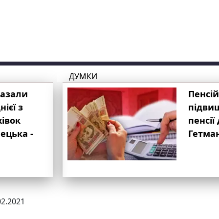
ДУМКИ
казали
Пенсій
ієї з
підвищ
хівок
пенсії 
ецька -
Гетма
02.2021