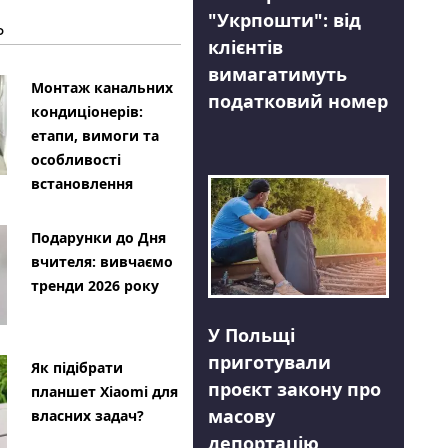
"Укрпошти": від
Ь
клієнтів
вимагатимуть
Монтаж канальних
податковий номер
кондиціонерів:
етапи, вимоги та
особливості
встановлення
Подарунки до Дня
вчителя: вивчаємо
тренди 2026 року
У Польщі
приготували
Як підібрати
проєкт закону про
планшет Xiaomi для
масову
власних задач?
депортацію