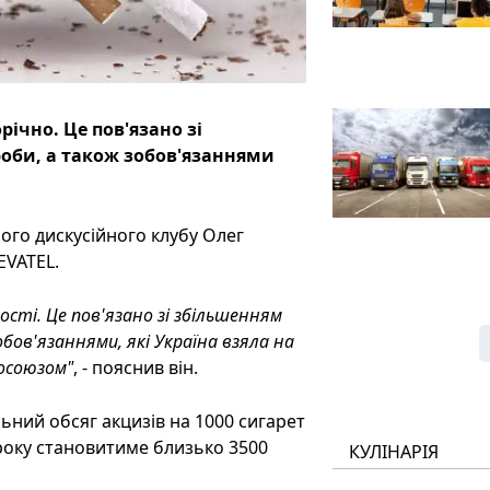
ічно. Це пов'язано зі
оби, а також зобов'язаннями
ого дискусійного клубу Олег
EVATEL.
ості. Це пов'язано зі збільшенням
бов'язаннями, які Україна взяла на
росоюзом"
, - пояснив він.
ьний обсяг акцизів на 1000 сигарет
 року становитиме близько 3500
КУЛІНАРІЯ