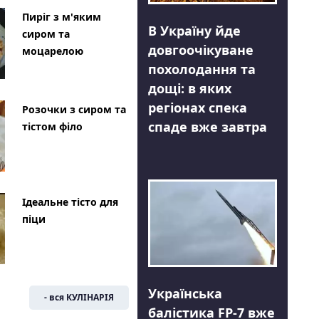
Пиріг з м'яким
В Україну йде
сиром та
довгоочікуване
моцарелою
похолодання та
дощі: в яких
регіонах спека
Розочки з сиром та
спаде вже завтра
тістом філо
Ідеальне тісто для
піци
Українська
- вся КУЛІНАРІЯ
балістика FP-7 вже