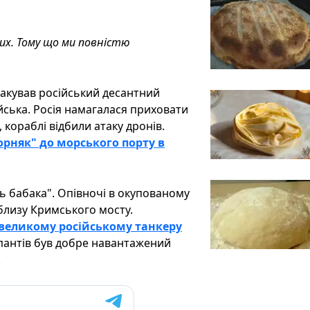
их. Тому що ми повністю
такував російський десантний
ська. Росія намагалася приховати
 кораблі відбили атаку дронів.
рняк" до морського порту в
ь бабака". Опівночі в окупованому
близу Кримського мосту.
 великому російському танкеру
упантів був добре навантажений
.