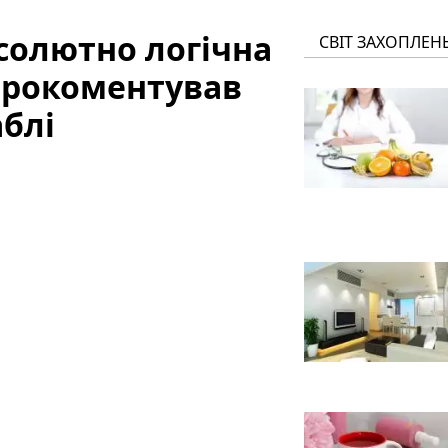
бсолютно логічна
СВІТ ЗАХОПЛЕН
 прокоментував
аблі