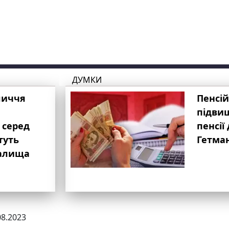
ДУМКИ
личчя
Пенсій
підвищ
 серед
пенсії 
туть
Гетма
валища
08.2023