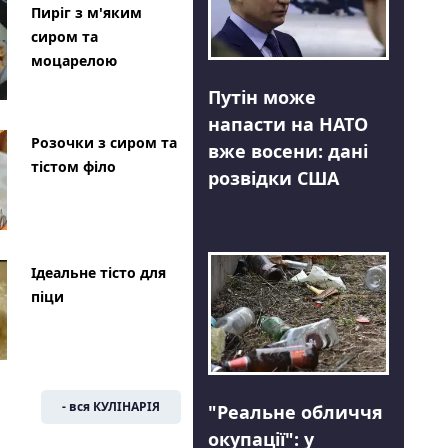
Пиріг з м'яким
сиром та
моцарелою
Путін може
напасти на НАТО
Розочки з сиром та
вже восени: дані
тістом філо
розвідки США
Ідеальне тісто для
піци
- вся КУЛІНАРІЯ
"Реальне обличчя
окупації": у