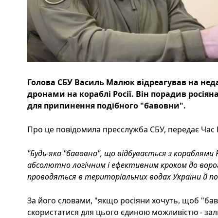
Голова СБУ Василь Малюк відреагував на не
дронами на кораблі Росії. Він порадив росі
для припинення подібного "бавовни".
Про це повідомила пресслужба СБУ, передає Час П
"Будь-яка "бавовна", що відбувається з кораблями
абсолютно логічним і ефективним кроком до ворог
проводяться в територіальних водах України й по
За його словами, "якщо росіяни хочуть, щоб "б
скористатися для цього єдиною можливістю - зал