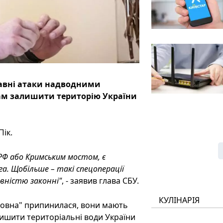
давні атаки надводними
янам залишити територію України
ік.
 РФ або Кримським мостом, є
а. Щобільше – такі спецоперації
вністю законні"
, - заявив глава СБУ.
КУЛІНАРІЯ
авовна" припинилася, вони мають
ишити територіальні води України