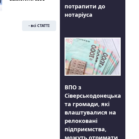
потрапити до
нотаріуса
- всі СТАТТІ
ВПО з
Сіверськодонецька
та громади, які
влаштувалися на
релоковані
підприємства,
можуть отримати