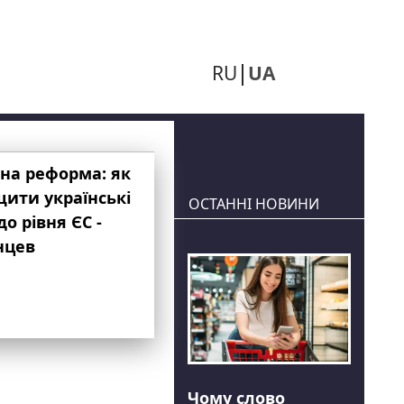
RU
UA
на реформа: як
ити українські
ОСТАННІ НОВИНИ
до рівня ЄС -
нцев
Чому слово