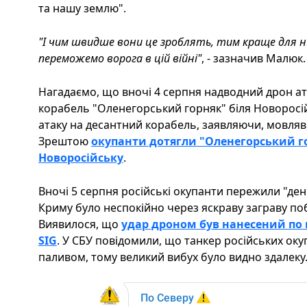
та нашу землю".
"І чим швидше вони це зроблять, тим краще для н
переможемо ворога в цій війні"
, - зазначив Малюк.
Нагадаємо, що вночі 4 серпня надводний дрон а
корабель "Оленегорський горняк" біля Новоросій
атаку на десантний корабель, заявляючи, мовляв,
Зрештою
окупанти дотягли "Оленегорський го
Новоросійську
.
Вночі 5 серпня російські окупанти пережили "ден
Криму було неспокійно через яскраву заграву по
Виявилося, що
удар дроном був нанесений по
SIG
. У СБУ повідомили, що танкер російських ок
паливом, тому великий вибух було видно здалеку