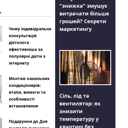
"знижка" змушує
Ь
витрачати більше
грошей? Секрети
маркетингу
Чому індивідуальна
консультація
дієтолога
ефективніша за
популярні дієти з
інтернету
Монтаж канальних
кондиціонерів:
етапи, вимоги та
Сіль, лід та
особливості
вентилятор: як
встановлення
знизити
температуру у
Подарунки до Дня
квартирі без