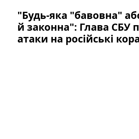
"Будь-яка "бавовна" а
й законна": Глава СБУ
атаки на російські кор