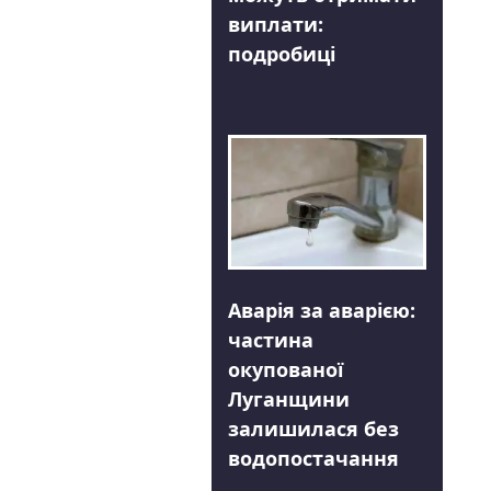
виплати:
подробиці
Аварія за аварією:
частина
окупованої
Луганщини
залишилася без
водопостачання