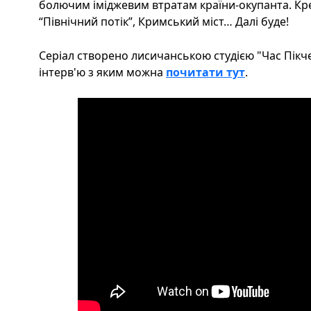
болючим іміджевим втратам країни-окупанта. Кре
“Північний потік”, Кримський міст… Далі буде!
Серіал створено лисичанською студією "Час Пікчер
інтерв'ю з яким можна
почитати тут
.