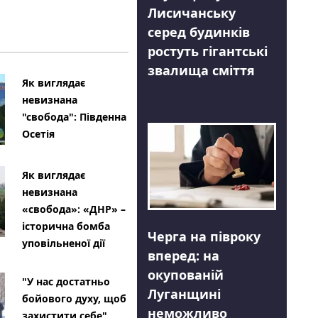
Лисичанську
серед будинків
ростуть гігантські
звалища сміття
Як виглядає
невизнана
"свобода": Південна
Осетія
Як виглядає
невизнана
«свобода»: «ДНР» –
історична бомба
Черга на півроку
уповільненої дії
вперед: на
окупованій
"У нас достатньо
Луганщині
бойового духу, щоб
неможливо
захистити себе"