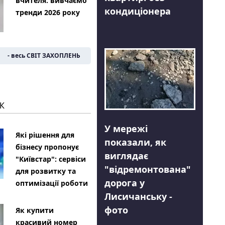
вчителя: вивчаємо
кондиціонера
тренди 2026 року
- весь СВІТ ЗАХОПЛЕНЬ
К
У мережі
Які рішення для
показали, як
бізнесу пропонує
виглядає
"Київстар": сервіси
"відремонтована"
для розвитку та
дорога у
оптимізації роботи
Лисичанську -
фото
Як купити
красивий номер