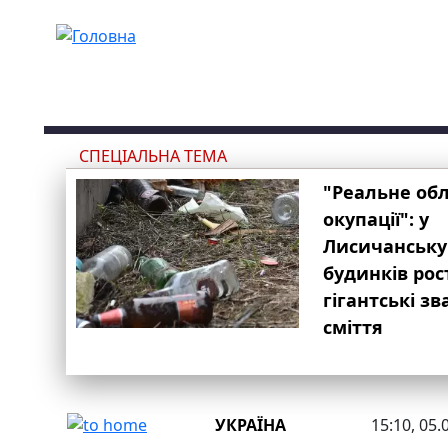
Перейти до основного вмісту
СПЕЦІАЛЬНА ТЕМА
"Реальне об
окупації": у
Лисичанську
будинків рос
гігантські з
сміття
УКРАЇНА
15:10, 05.