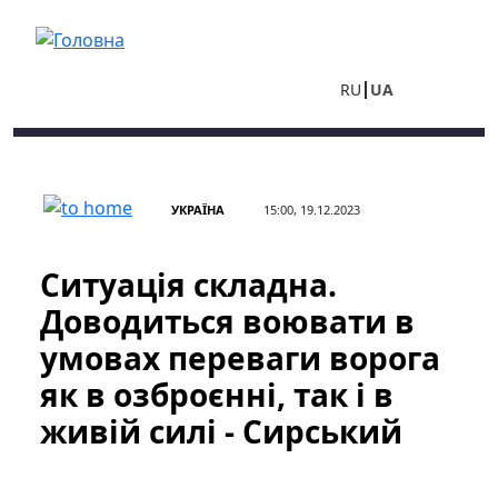
Перейти до основного вмісту
RU
UA
УКРАЇНА
15:00, 19.12.2023
Ситуація складна.
Доводиться воювати в
умовах переваги ворога
як в озброєнні, так і в
живій силі - Сирський