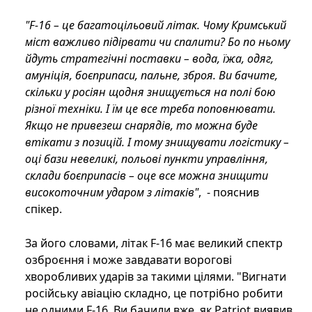
"F-16 – це багатоцільовий літак. Чому Кримський
міст важливо підірвати чи спалити? Бо по ньому
йдуть стратегічні поставки – вода, їжа, одяг,
амуніція, боєприпаси, пальне, зброя. Ви бачите,
скільки у росіян щодня знищується на полі бою
різної техніки. І їм це все треба поповнювати.
Якщо не привезеш снарядів, то можна буде
втікати з позицій. І тому знищувати логістику –
оці бази невеликі, польові пункти управління,
склади боєприпасів – оце все можна знищити
високоточним ударом з літаків"
, - пояснив
спікер.
За його словами, літак F-16 має великий спектр
озброєння і може завдавати ворогові
хворобливих ударів за такими цілями. "Вигнати
російську авіацію складно, це потрібно робити
не одними F-16. Ви бачили вже, як Patriot виявив