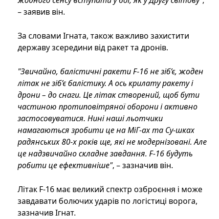
жодного сенсу вступати у бої, як у Другу світову"
,
– заявив він.
За словами Ігната, також важливо захистити
державу зсередини від ракет та дронів.
"Звичайно, балістичні ракети F-16 не зіб’є, жоден
літак не зіб’є балістику. А ось крилату ракету і
дрони – до снаги. Це літак створений, щоб бути
частиною протиповітряної оборони і активно
застосовуватися. Нині наші льотчики
намагаються зробити це на МіГ-ах та Су-шках
радянських 80-х років ще, які не модернізовані. Але
це надзвичайно складне завдання. F-16 будуть
робити це ефективніше"
, – зазначив він.
Літак F-16 має великий спектр озброєння і може
завдавати болючих ударів по логістиці ворога,
зазначив Ігнат.