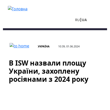
Перейти до основного вмісту
RU
UA
УКРАЇНА
10:39, 01.06.2024
В ISW назвали площу
України, захоплену
росіянами з 2024 року