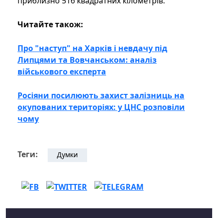
приблизно 516 квадратних кілометрів.
Читайте також:
Про "наступ" на Харків і невдачу під
Липцями та Вовчанськом: аналіз
військового експерта
Росіяни посилюють захист залізниць на
окупованих територіях: у ЦНС розповіли
чому
Теги:
Думки