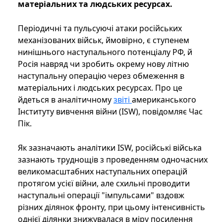
матеріальних та людських ресурсах.
Періодичні та пульсуючі атаки російських
механізованих військ, ймовірно, є ступенем
нинішнього наступального потенціалу РФ, й
Росія навряд чи зробить окрему нову літню
наступальну операцію через обмеження в
матеріальних і людських ресурсах. Про це
йдеться в аналітичному
звіті
американського
Інституту вивчення війни (ISW), повідомляє Час
Пік.
Як зазначають аналітики ISW, російські війська
зазнають труднощів з проведенням одночасних
великомасштабних наступальних операцій
протягом усієї війни, але схильні проводити
наступальні операції "імпульсами" вздовж
різних ділянок фронту, при цьому інтенсивність
однієї ділянки знижувалася в міру посилення