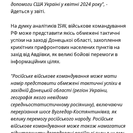
допомоги США Україні у квітні 2024 року",
-
йдеться у звіті.
На думку аналітиків ISW, військове командування
РФ може представити якісь обмежені тактичні
успіхи на заході Донецької області, захоплення
крихітних прифронтових населених пунктів на
захід від Авдіївки, як великі бойові перемоги в
інформаційних цілях.
"Російське військове командування може мати
намір представити обмежені тактичні успіхи в
західній Донецькій області (регіон України,
географія якого невідома
середньостатистичному росіянину), включаючи
перерізання шосе Вугледар-Костянтинівка, як
велику перемогу російського народу. Російське
військове командування може також намагатися