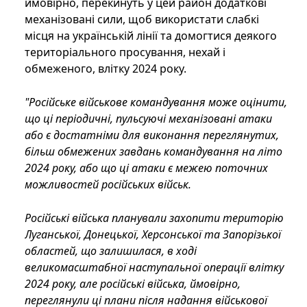
ймовірно, перекинуть у цей район додаткові
механізовані сили, щоб використати слабкі
місця на українській лінії та домогтися деякого
територіального просування, нехай і
обмеженого, влітку 2024 року.
"Російське військове командування може оцінити,
що ці періодичні, пульсуючі механізовані атаки
або є достатніми для виконання переглянутих,
більш обмежених завдань командування на літо
2024 року, або що ці атаки є межею поточних
можливостей російських військ.
Російські війська планували захопити територію
Луганської, Донецької, Херсонської та Запорізької
областей, що залишилася, в ході
великомасштабної наступальної операції влітку
2024 року, але російські війська, ймовірно,
переглянули ці плани після надання військової