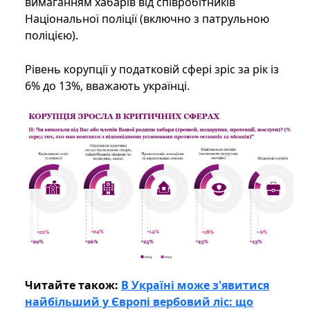
вимаганням хабарів від співробітників
Національної поліції (включно з патрульною
поліцією).
Рівень корупції у податковій сфері зріс за рік із
6% до 13%, вважають українці.
Читайте також:
В Україні може з'явитися
найбільший у Європі вербовий ліс: що