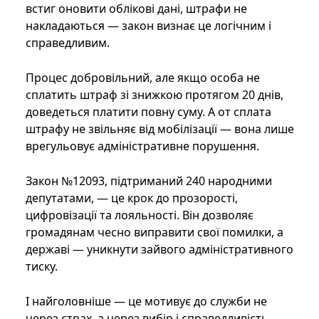
встиг оновити облікові дані, штрафи не
накладаються — закон визнає це логічним і
справедливим.
Процес добровільний, але якщо особа не
сплатить штраф зі знижкою протягом 20 днів,
доведеться платити повну суму. А от сплата
штрафу не звільняє від мобілізації — вона лише
врегульовує адміністративне порушення.
Закон №12093, підтриманий 240 народними
депутатами, — це крок до прозорості,
цифровізації та лояльності. Він дозволяє
громадянам чесно виправити свої помилки, а
державі — уникнути зайвого адміністративного
тиску.
І найголовніше — це мотивує до служби не
через страх, а через вибір і справедливість.